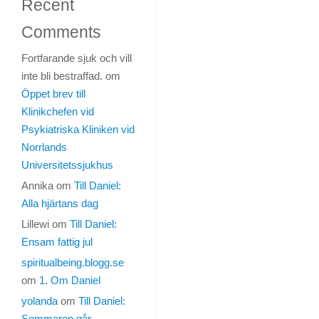
Recent
|
Comments
Personligt
Fortfarande sjuk och vill
Kommentarer
inte bli bestraffad.
om
inaktiverade
Öppet brev till
Klinikchefen vid
Psykiatriska Kliniken vid
Norrlands
Hej
tussen
Universitetssjukhus
min.
Annika
om
Till Daniel:
Alla hjärtans dag
Detta
Lillewi
om
Till Daniel:
inlägg
Ensam fattig jul
kommer
bli
spiritualbeing.blogg.se
långt,
om
1. Om Daniel
väldigt
yolanda
om
Till Daniel:
långt,
Sommaren går