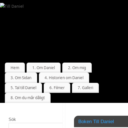
Hem
1. Om Daniel
2. Om mig
3. Om Sidan
4. Historien om Daniel
5. Tal till Daniel
6. Filmer
7. Galleri
8. Om du mår dåligt
Till
Sök
Boken Till Daniel