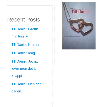
Daniel:
Sök
En
Recent Posts
väldigt
massa
Till Daniel: Grattis
min tuss ♥
rader
Till Daniel: Kramas
från
Till Daniel: Idag…
Norrland
Till Daniel: Ja, jag
By
lever men det är
walentine
knappt
|
Till Daniel: Den där
augusti
dagen…
11,
2016