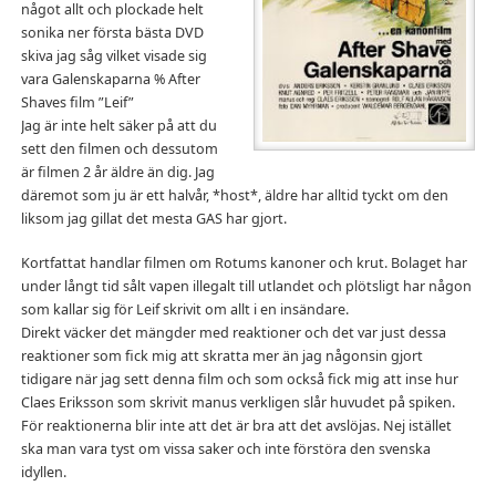
något allt och plockade helt
sonika ner första bästa DVD
skiva jag såg vilket visade sig
vara Galenskaparna % After
Shaves film ”Leif”
Jag är inte helt säker på att du
sett den filmen och dessutom
är filmen 2 år äldre än dig. Jag
däremot som ju är ett halvår, *host*, äldre har alltid tyckt om den
liksom jag gillat det mesta GAS har gjort.
Kortfattat handlar filmen om Rotums kanoner och krut. Bolaget har
under långt tid sålt vapen illegalt till utlandet och plötsligt har någon
som kallar sig för Leif skrivit om allt i en insändare.
Direkt väcker det mängder med reaktioner och det var just dessa
reaktioner som fick mig att skratta mer än jag någonsin gjort
tidigare när jag sett denna film och som också fick mig att inse hur
Claes Eriksson som skrivit manus verkligen slår huvudet på spiken.
För reaktionerna blir inte att det är bra att det avslöjas. Nej istället
ska man vara tyst om vissa saker och inte förstöra den svenska
idyllen.