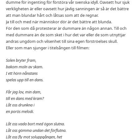
dumme för ingenting för förstöra vår svenska idyll. Oavsett hur sjuk
verkligheten är eller oavsett hur jävlig sanningen är så är det bättre
att man blundar hårt och låtsas som att de regnar.
Ja till och med när människor dör är det bättre att blunda.
För den som då protesterar är dummare än någon annan. Till och
med dummare än de som sket i hur det var eller de som utnyttjar
andras ungdom och vilsenhet till sina egen förströelses skull.
Eller som man sjunger i titelsången till filmen:
Solen bryter fram,
bakom moln av skam.
I ett hörn nånstans
spelas upp till en dans.
Får jag lov, min dam,
till en dans med kram?
Låt oss drunkna i
en porös melodi.
Låt oss vada bort med ögon slutna.
Låt oss gömma undan det förflutna.
Låt oss fly mot soluppgången, het