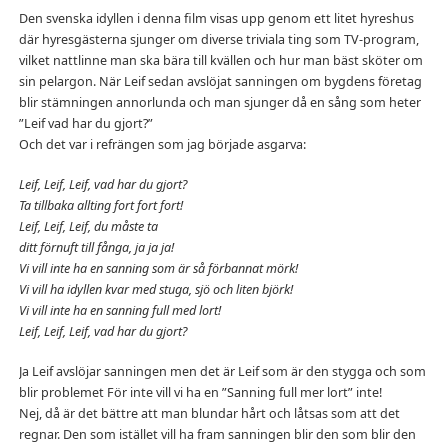
Den svenska idyllen i denna film visas upp genom ett litet hyreshus
där hyresgästerna sjunger om diverse triviala ting som TV-program,
vilket nattlinne man ska bära till kvällen och hur man bäst sköter om
sin pelargon. När Leif sedan avslöjat sanningen om bygdens företag
blir stämningen annorlunda och man sjunger då en sång som heter
”Leif vad har du gjort?”
Och det var i refrängen som jag började asgarva:
Leif, Leif, Leif, vad har du gjort?
Ta tillbaka allting fort fort fort!
Leif, Leif, Leif, du måste ta
ditt förnuft till fånga, ja ja ja!
Vi vill inte ha en sanning som är så förbannat mörk!
Vi vill ha idyllen kvar med stuga, sjö och liten björk!
Vi vill inte ha en sanning full med lort!
Leif, Leif, Leif, vad har du gjort?
Ja Leif avslöjar sanningen men det är Leif som är den stygga och som
blir problemet För inte vill vi ha en ”Sanning full mer lort” inte!
Nej, då är det bättre att man blundar hårt och låtsas som att det
regnar. Den som istället vill ha fram sanningen blir den som blir den