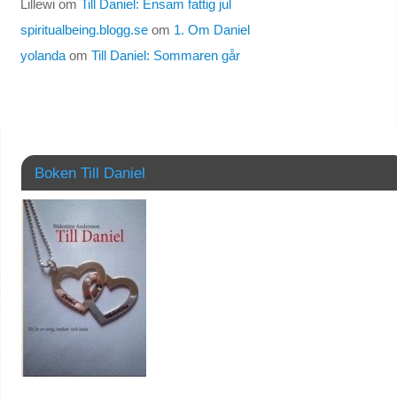
Lillewi
om
Till Daniel: Ensam fattig jul
spiritualbeing.blogg.se
om
1. Om Daniel
yolanda
om
Till Daniel: Sommaren går
Boken Till Daniel