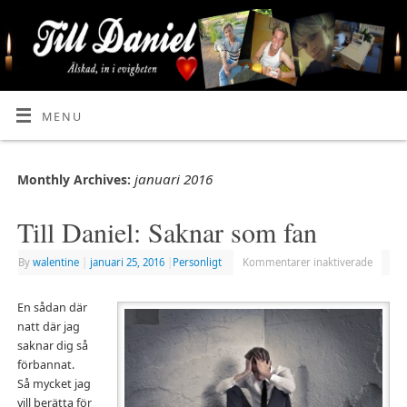
MENU
januari 2016
Monthly Archives:
Till Daniel: Saknar som fan
By
walentine
|
januari 25, 2016
|
Personligt
Kommentarer inaktiverade
En sådan där
natt där jag
saknar dig så
förbannat.
Så mycket jag
vill berätta för