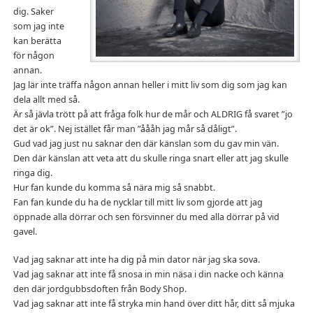
dig. Saker
som jag inte
kan berätta
för någon
annan.
Jag lär inte träffa någon annan heller i mitt liv som dig som jag kan
dela allt med så.
Är så jävla trött på att fråga folk hur de mår och ALDRIG få svaret ”jo
det är ok”. Nej istället får man ”åååh jag mår så dåligt”.
Gud vad jag just nu saknar den där känslan som du gav min vän.
Den där känslan att veta att du skulle ringa snart eller att jag skulle
ringa dig.
Hur fan kunde du komma så nära mig så snabbt.
Fan fan kunde du ha de nycklar till mitt liv som gjorde att jag
öppnade alla dörrar och sen försvinner du med alla dörrar på vid
gavel.
Vad jag saknar att inte ha dig på min dator när jag ska sova.
Vad jag saknar att inte få snosa in min näsa i din nacke och känna
den där jordgubbsdoften från Body Shop.
Vad jag saknar att inte få stryka min hand över ditt hår, ditt så mjuka