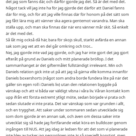
det jag som fanns där, och därför gjorde jag det. Så är det med det.
Något tack vill jag inte ha för jag gjorde det därför att Daniel fanns
där för mig, och för att jag ville finnas där för honom på det sätt som
jag fått lära mig att vänner ska agera gentemot varandra. Man ska
ställa upp, och man ska finnas där när ens vänner mår skit. Så enkelt
är det med det.
Så låt mig också då här, bara för skojs skull, starkt avfärda en annan
sak som jag vet att en del går omkring och tror…
Nej, jag gjorde inte vad jag gjorde, och jag har inte gjort det jag gjort
efteråt på grund av Daniels och mitt planerade bröllop. I det
sammanhanget är det giftermålet fullständigt irrelevant. Min och
Daniels relation gick inte ut på att jag så gärna ville komma innanför
Daniels boxershorts (något som andra borde fundera lite på när det
gäller sin egen roll i Daniels liv) utan den relationen byggde på
vänskap och att vi båda var väldigt vilsna i våra liv. Våran kontakt kom
upp ifrån ett första extremt ytligt möte, sedan började vi prata och
sedan slutade vi inte prata. Det var vänskap som var grunden i allt,
och en trygghet. Att saker under sommaren sedan utvecklade sig
som dom gjorde är en annan sak, och även om dessa saker inte
utvecklat sig så hade jag fortfarande velat köra en bulldozer genom
ingången till NUS. Att jag idag är ledsen för att det som vi planerade
inte blev av tycker jag personligen inte är så speciellt konstigt, men