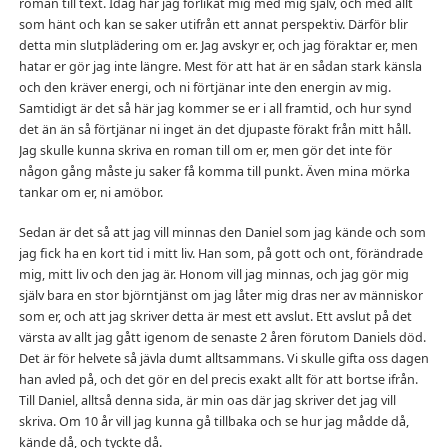
roman till text. Idag har jag förlikat mig med mig själv, och med allt
som hänt och kan se saker utifrån ett annat perspektiv. Därför blir
detta min slutplädering om er. Jag avskyr er, och jag föraktar er, men
hatar er gör jag inte längre. Mest för att hat är en sådan stark känsla
och den kräver energi, och ni förtjänar inte den energin av mig.
Samtidigt är det så här jag kommer se er i all framtid, och hur synd
det än än så förtjänar ni inget än det djupaste förakt från mitt håll.
Jag skulle kunna skriva en roman till om er, men gör det inte för
någon gång måste ju saker få komma till punkt. Även mina mörka
tankar om er, ni amöbor.
Sedan är det så att jag vill minnas den Daniel som jag kände och som
jag fick ha en kort tid i mitt liv. Han som, på gott och ont, förändrade
mig, mitt liv och den jag är. Honom vill jag minnas, och jag gör mig
själv bara en stor björntjänst om jag låter mig dras ner av människor
som er, och att jag skriver detta är mest ett avslut. Ett avslut på det
värsta av allt jag gått igenom de senaste 2 åren förutom Daniels död.
Det är för helvete så jävla dumt alltsammans. Vi skulle gifta oss dagen
han avled på, och det gör en del precis exakt allt för att bortse ifrån.
Till Daniel, alltså denna sida, är min oas där jag skriver det jag vill
skriva. Om 10 år vill jag kunna gå tillbaka och se hur jag mådde då,
kände då, och tyckte då.