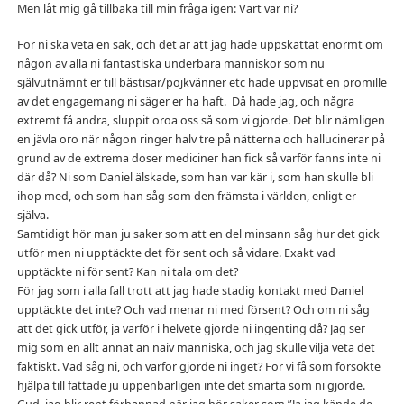
Men låt mig gå tillbaka till min fråga igen: Vart var ni?
För ni ska veta en sak, och det är att jag hade uppskattat enormt om
någon av alla ni fantastiska underbara människor som nu
självutnämnt er till bästisar/pojkvänner etc hade uppvisat en promille
av det engagemang ni säger er ha haft. Då hade jag, och några
extremt få andra, sluppit oroa oss så som vi gjorde. Det blir nämligen
en jävla oro när någon ringer halv tre på nätterna och hallucinerar på
grund av de extrema doser mediciner han fick så varför fanns inte ni
där då? Ni som Daniel älskade, som han var kär i, som han skulle bli
ihop med, och som han såg som den främsta i världen, enligt er
själva.
Samtidigt hör man ju saker som att en del minsann såg hur det gick
utför men ni upptäckte det för sent och så vidare. Exakt vad
upptäckte ni för sent? Kan ni tala om det?
För jag som i alla fall trott att jag hade stadig kontakt med Daniel
upptäckte det inte? Och vad menar ni med försent? Och om ni såg
att det gick utför, ja varför i helvete gjorde ni ingenting då? Jag ser
mig som en allt annat än naiv människa, och jag skulle vilja veta det
faktiskt. Vad såg ni, och varför gjorde ni inget? För vi få som försökte
hjälpa till fattade ju uppenbarligen inte det smarta som ni gjorde.