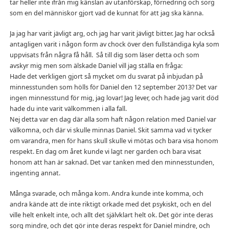
tar heller inte ifrån mig känslan av utanförskap, förnedring och sorg
som en del människor gjort vad de kunnat för att jag ska känna.
Ja jag har varit jävligt arg, och jag har varit jävligt bitter. Jag har också
antagligen varit i någon form av chock över den fullständiga kyla som
uppvisats från några få håll. Så till dig som läser detta och som
avskyr mig men som älskade Daniel vill jag ställa en fråga:
Hade det verkligen gjort så mycket om du svarat på inbjudan på
minnesstunden som hölls för Daniel den 12 september 2013? Det var
ingen minnesstund för mig, jag lovar! Jag lever, och hade jag varit död
hade du inte varit välkommen i alla fall.
Nej detta var en dag där alla som haft någon relation med Daniel var
välkomna, och där vi skulle minnas Daniel. Skit samma vad vi tycker
om varandra, men för hans skull skulle vi mötas och bara visa honom
respekt. En dag om året kunde vi lagt ner garden och bara visat
honom att han är saknad. Det var tanken med den minnesstunden,
ingenting annat.
Många svarade, och många kom. Andra kunde inte komma, och
andra kände att de inte riktigt orkade med det psykiskt, och en del
ville helt enkelt inte, och allt det självklart helt ok. Det gör inte deras
sorg mindre, och det gör inte deras respekt för Daniel mindre, och