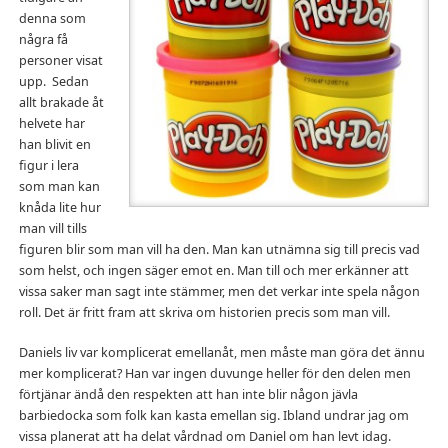
denna som
några få
personer visat
upp. Sedan
allt brakade åt
helvete har
han blivit en
figur i lera
som man kan
knåda lite hur
man vill tills
figuren blir som man vill ha den. Man kan utnämna sig till precis vad
som helst, och ingen säger emot en. Man till och mer erkänner att
vissa saker man sagt inte stämmer, men det verkar inte spela någon
roll. Det är fritt fram att skriva om historien precis som man vill.
Daniels liv var komplicerat emellanåt, men måste man göra det ännu
mer komplicerat? Han var ingen duvunge heller för den delen men
förtjänar ändå den respekten att han inte blir någon jävla
barbiedocka som folk kan kasta emellan sig. Ibland undrar jag om
vissa planerat att ha delat vårdnad om Daniel om han levt idag.