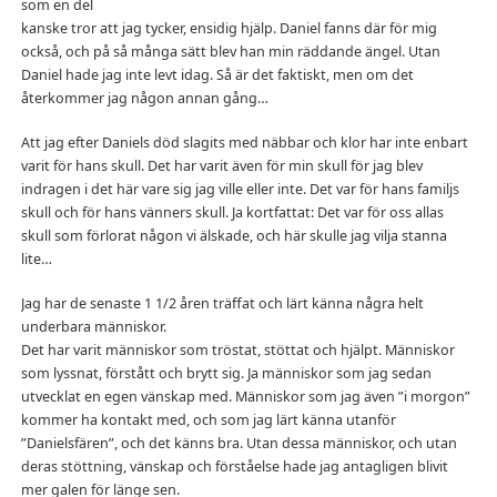
som en del
kanske tror att jag tycker, ensidig hjälp. Daniel fanns där för mig
också, och på så många sätt blev han min räddande ängel. Utan
Daniel hade jag inte levt idag. Så är det faktiskt, men om det
återkommer jag någon annan gång…
Att jag efter Daniels död slagits med näbbar och klor har inte enbart
varit för hans skull. Det har varit även för min skull för jag blev
indragen i det här vare sig jag ville eller inte. Det var för hans familjs
skull och för hans vänners skull. Ja kortfattat: Det var för oss allas
skull som förlorat någon vi älskade, och här skulle jag vilja stanna
lite…
Jag har de senaste 1 1/2 åren träffat och lärt känna några helt
underbara människor.
Det har varit människor som tröstat, stöttat och hjälpt. Människor
som lyssnat, förstått och brytt sig. Ja människor som jag sedan
utvecklat en egen vänskap med. Människor som jag även ”i morgon”
kommer ha kontakt med, och som jag lärt känna utanför
”Danielsfären”, och det känns bra. Utan dessa människor, och utan
deras stöttning, vänskap och förståelse hade jag antagligen blivit
mer galen för länge sen.