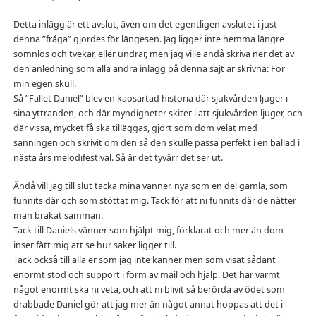
Detta inlägg är ett avslut, även om det egentligen avslutet i just
denna ”fråga” gjordes för längesen. Jag ligger inte hemma längre
sömnlös och tvekar, eller undrar, men jag ville ändå skriva ner det av
den anledning som alla andra inlägg på denna sajt är skrivna: För
min egen skull.
Så ”Fallet Daniel” blev en kaosartad historia där sjukvården ljuger i
sina yttranden, och där myndigheter skiter i att sjukvården ljuger, och
där vissa, mycket få ska tilläggas, gjort som dom velat med
sanningen och skrivit om den så den skulle passa perfekt i en ballad i
nästa års melodifestival. Så är det tyvärr det ser ut.
Ändå vill jag till slut tacka mina vänner, nya som en del gamla, som
funnits där och som stöttat mig. Tack för att ni funnits där de nätter
man brakat samman.
Tack till Daniels vänner som hjälpt mig, förklarat och mer än dom
inser fått mig att se hur saker ligger till.
Tack också till alla er som jag inte känner men som visat sådant
enormt stöd och support i form av mail och hjälp. Det har värmt
något enormt ska ni veta, och att ni blivit så berörda av ödet som
drabbade Daniel gör att jag mer än något annat hoppas att det i