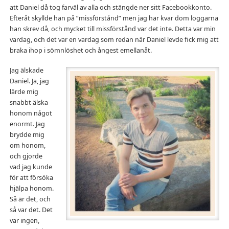
att Daniel då tog farväl av alla och stängde ner sitt Facebookkonto.
Efteråt skyllde han på ”missförstånd” men jag har kvar dom loggarna
han skrev då, och mycket till missförstånd var det inte. Detta var min
vardag, och det var en vardag som redan när Daniel levde fick mig att
braka ihop i sömnlöshet och ångest emellanåt.
Jag älskade
Daniel. Ja, jag
lärde mig
snabbt älska
honom något
enormt. Jag
brydde mig
om honom,
och gjorde
vad jag kunde
för att försöka
hjälpa honom.
Så är det, och
så var det. Det
var ingen,