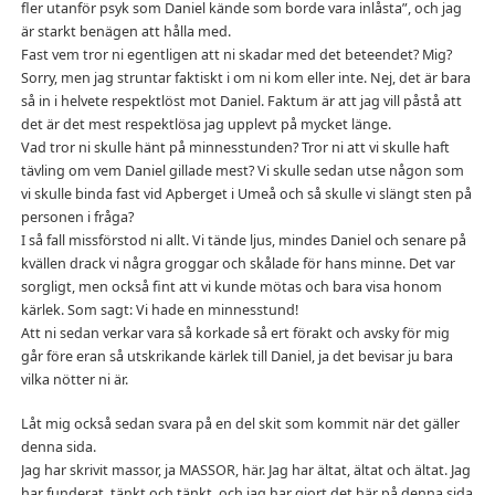
fler utanför psyk som Daniel kände som borde vara inlåsta”, och jag
är starkt benägen att hålla med.
Fast vem tror ni egentligen att ni skadar med det beteendet? Mig?
Sorry, men jag struntar faktiskt i om ni kom eller inte. Nej, det är bara
så in i helvete respektlöst mot Daniel. Faktum är att jag vill påstå att
det är det mest respektlösa jag upplevt på mycket länge.
Vad tror ni skulle hänt på minnesstunden? Tror ni att vi skulle haft
tävling om vem Daniel gillade mest? Vi skulle sedan utse någon som
vi skulle binda fast vid Apberget i Umeå och så skulle vi slängt sten på
personen i fråga?
I så fall missförstod ni allt. Vi tände ljus, mindes Daniel och senare på
kvällen drack vi några groggar och skålade för hans minne. Det var
sorgligt, men också fint att vi kunde mötas och bara visa honom
kärlek. Som sagt: Vi hade en minnesstund!
Att ni sedan verkar vara så korkade så ert förakt och avsky för mig
går före eran så utskrikande kärlek till Daniel, ja det bevisar ju bara
vilka nötter ni är.
Låt mig också sedan svara på en del skit som kommit när det gäller
denna sida.
Jag har skrivit massor, ja MASSOR, här. Jag har ältat, ältat och ältat. Jag
har funderat, tänkt och tänkt, och jag har gjort det här på denna sida