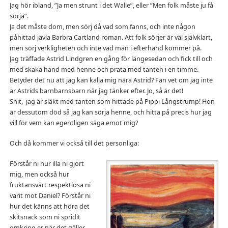
Jag hör ibland, ”Ja men strunt i det Walle”, eller ”Men folk måste ju få
sörja”.
Ja det måste dom, men sörj då vad som fanns, och inte någon
påhittad jävla Barbra Cartland roman. Att folk sörjer är väl självklart,
men sörj verkligheten och inte vad man i efterhand kommer på.
Jag träffade Astrid Lindgren en gång för längesedan och fick till och
med skaka hand med henne och prata med tanten i en timme.
Betyder det nu att jag kan kalla mig nära Astrid? Fan vet om jag inte
är Astrids barnbarnsbarn när jag tänker efter. Jo, så är det!
Shit, jag är släkt med tanten som hittade på Pippi Långstrump! Hon
är dessutom död så jag kan sörja henne, och hitta på precis hur jag
vill för vem kan egentligen säga emot mig?
Och då kommer vi också till det personliga:
Förstår ni hur illa ni gjort
mig, men också hur
fruktansvärt respektlösa ni
varit mot Daniel? Förstår ni
hur det känns att höra det
skitsnack som ni spridit
omkring er när det gäller