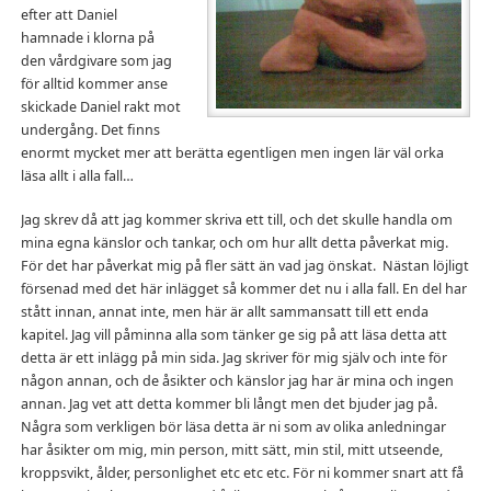
efter att Daniel
hamnade i klorna på
den vårdgivare som jag
för alltid kommer anse
skickade Daniel rakt mot
undergång. Det finns
enormt mycket mer att berätta egentligen men ingen lär väl orka
läsa allt i alla fall…
Jag skrev då att jag kommer skriva ett till, och det skulle handla om
mina egna känslor och tankar, och om hur allt detta påverkat mig.
För det har påverkat mig på fler sätt än vad jag önskat. Nästan löjligt
försenad med det här inlägget så kommer det nu i alla fall. En del har
stått innan, annat inte, men här är allt sammansatt till ett enda
kapitel. Jag vill påminna alla som tänker ge sig på att läsa detta att
detta är ett inlägg på min sida. Jag skriver för mig själv och inte för
någon annan, och de åsikter och känslor jag har är mina och ingen
annan. Jag vet att detta kommer bli långt men det bjuder jag på.
Några som verkligen bör läsa detta är ni som av olika anledningar
har åsikter om mig, min person, mitt sätt, min stil, mitt utseende,
kroppsvikt, ålder, personlighet etc etc etc. För ni kommer snart att få