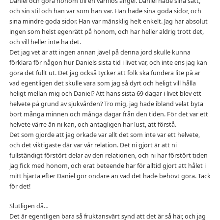
Daniel och göra honom till en värnlös ängel. Daniel hade sina sätt,
och sin stil och han var som han var. Han hade sina goda sidor, och
sina mindre goda sidor. Han var mänsklig helt enkelt. Jag har absolut
ingen som helst egenrätt på honom, och har heller aldrig trott det,
och vill heller inte ha det.
Det jag vet är att ingen annan jävel på denna jord skulle kunna
förklara för någon hur Daniels sista tid i livet var, och inte ens jag kan
göra det fullt ut. Det jag också tycker att folk ska fundera lite på är
vad egentligen det skulle vara som jag så dyrt och heligt vill hålla
heligt mellan mig och Daniel? Att hans sista 69 dagar i livet blev ett
helvete på grund av sjukvården? Tro mig, jag hade ibland velat byta
bort många minnen och många dagar från den tiden. För det var ett
helvete värre än ni kan, och antagligen har lust, att förstå.
Det som gjorde att jag orkade var allt det som inte var ett helvete,
och det viktigaste där var vår relation. Det ni gjort är att ni
fullständigt förstört delar av den relationen, och ni har förstört tiden
jag fick med honom, och erat beteende har för alltid gjort att hålet i
mitt hjärta efter Daniel gör ondare än vad det hade behövt göra. Tack
för det!
Slutligen då…
Det är egentligen bara så fruktansvärt synd att det är så här, och jag