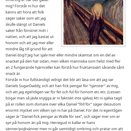
mig? Förstår ni hur det
känns att höra att folk
säger saker som att jag
skulle slängt ut Daniels
saker från fönstret mitt i
natten, och att jag kastat ut
honom och att jag mer eller
mindre låg till grund för att
Daniel dog?! Jag har själv mer eller mindre skämtat om en del av
snacket på den här sidan, men vilken människa som helst med fler
än 2 fungerande hjärnceller kan förstå hur fruktansvärt sårande sånt
snack är.
Förstår ni hur fullständigt vidrigt det blir att läsa om att jag var
Daniels SugarDaddy, och att han fick pengar för ”tjänster” av mig,
och att jag egentligen var för fet och ful för honom etc etc. (Lessen
bögar men så jävla snygga är ni faktiskt inte själva) Att ni själva tagit
på er rollen som domare över vilka Daniel ”föll för” säger dessutom
enormt mycket om vilken syn ni har på Daniel. För det ni egentligen
säger är ”Daniel fick pengar av Walle för sex”, och säger mer om er
syn på honom än på mig. Herregud ni kallar er hans
vänner/pojkvänner men ni går samtidigt omkring och pratar om att