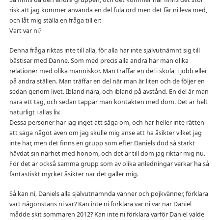
risk att jag kommer använda en del fula ord men det får ni leva med,
och låt mig ställa en fråga till er:
Vart var ni?
Denna fråga riktas inte till alla, för alla har inte självutnämnt sig till
bästisar med Danne. Som med precis alla andra har man olika
relationer med olika människor. Man träffar en del i skola, i jobb eller
på andra ställen. Man träffar en del när man är liten och de följer en
sedan genom livet. Ibland nära, och ibland på avstånd. En del är man
nära ett tag, och sedan tappar man kontakten med dom. Det är helt
naturligt i allas liv.
Dessa personer har jag inget att säga om, och har heller inte rätten
att säga något även om jag skulle mig anse att ha åsikter vilket jag
inte har, men det finns en grupp som efter Daniels död så starkt
hävdat sin närhet med honom, och det är till dom jag riktar mig nu.
För det är också samma grupp som av olika anledningar verkar ha så
fantastiskt mycket åsikter när det gäller mig.
Så kan ni, Daniels alla självutnämnda vänner och pojkvänner, förklara
vart någonstans ni var? Kan inte ni förklara var ni var när Daniel
mådde skit sommaren 2012? Kan inte ni förklara varför Daniel valde