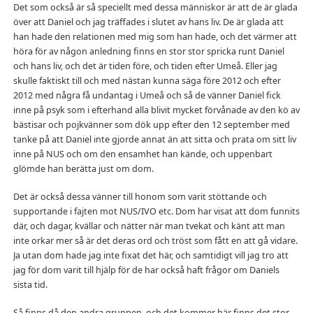
Det som också är så speciellt med dessa människor är att de är glada
över att Daniel och jag träffades i slutet av hans liv. De är glada att
han hade den relationen med mig som han hade, och det värmer att
höra för av någon anledning finns en stor stor spricka runt Daniel
och hans liv, och det är tiden före, och tiden efter Umeå. Eller jag
skulle faktiskt till och med nästan kunna säga före 2012 och efter
2012 med några få undantag i Umeå och så de vänner Daniel fick
inne på psyk som i efterhand alla blivit mycket förvånade av den kö av
bästisar och pojkvänner som dök upp efter den 12 september med
tanke på att Daniel inte gjorde annat än att sitta och prata om sitt liv
inne på NUS och om den ensamhet han kände, och uppenbart
glömde han berätta just om dom.
Det är också dessa vänner till honom som varit stöttande och
supportande i fajten mot NUS/IVO etc. Dom har visat att dom funnits
där, och dagar, kvällar och nätter när man tvekat och känt att man
inte orkar mer så är det deras ord och tröst som fått en att gå vidare.
Ja utan dom hade jag inte fixat det här, och samtidigt vill jag tro att
jag för dom varit till hjälp för de har också haft frågor om Daniels
sista tid.
Så finns då den andra gruppen, och det kommer här finns det stor