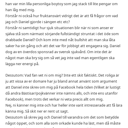
han var min lilla personliga boytoy som jag stack till lite pengar om
han låg med mig.
Förstår ni också hur fruktansvärt vidrigt det är att få frågor om vad
jag och Daniel gjorde i sängen etc etc?
Förstår ni samtidigt hur sjuk situationen blir när ni som anser er
själva stå som närmast sörjande fullständigt struntat i det öde som
drabbade Daniel? Och kom inte med nåt bullshit att man ska låta
saker ha sin gång och att det var för jobbigt att engagera sig. Daniel
dog av en överdos sponsrad av svensk sjukvård. Om inte det är
något man ska bry sig om så vet jag inte vad man egentligen ska
lägga ner energi på.
Dessutom: Vad fan vet ni om mig? Inte ett skit faktiskt. Det roliga är
ju att vissa av er domare har ju bland annat använt som argument
att Daniel inte skrev om mig på Facebook hela tiden (Vilket är lustigt
då andra Bästisar/pojkvänner inte nämns alls, och inte ens utanför
Facebook), men trots det verkar ni veta precis allt om mig.
Nej, ni känner mig inte och har heller inte varit intresserade att få lära
känna mig. Så skit ner er rent ut sagt.
Dessutom så skrev jag och Daniel till varandra om det som betydde
något öppet, och som alla som orkade kunde ha läst, men då måste