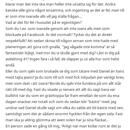
klarar man det inte ska man heller inte utsätta sig för det. Andra
kanske ville göra något ensamma, och ingenting av det är fel, men till
er som inte svarade alls vill jag ställa frågan…
Vad är det för fel i huvudet på er egentligen?
Som du t.ex. som svarade genom att inte svara alls men som
blockade på Facebook. Är det normalt? Tycker du det är direkt
respektfullt? Att sedan skriva till någon annan som inte hade med
planeringen att göra och gnälla, ”Jag vågade inte komma” är så
fantastiskt löjligt. Vad tror du vi skulle gjort med dig? Låst in dig på
avdelning 41? Ingen fara i så fall, de släpper ju ut alla hur som helst
ändå.
Eller du som själv som brukade se dig som tätare med Daniel än hans
mest tajta jeans? Ja du som till och med fick inbjudan per vanligt brev,
men som sket i att svara? Borde du själv inte fundera på om allt står
rätt till med dig. Fast du visade ju senare att allt du sagt bara var
bullshit när du som en gräshoppa far fram emellan de som du ena
dagen snackar ner totalt och som du sedan blir ”bästis” med. Jag
undrar vad Daniel skulle sagt om vilka du valde att bli bästis med sen,
samtidigt som det är sådant enormt hyckleri från din egen sida. Fast
man ska ju aldrig glömma att även solen har ju sina fläckar…
En person sade en gång till mig, ”Ärligt när man kollar runt är det ju