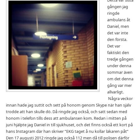
Detta var sista
gången jag
ringde
ambulans åt
Daniel, men
det var inte
den första.
Det var
faktiskt den
tredje gången
under denna
sommar även
om det denna
gång var mer
allvarligt.
Några veckor
innan hade jag suttit och sett på honom genom Skype när han själv
trodde att han skulle dö. Då ringde jag också, och satt sedan med
honom i telefon tills dess att ambulansen kom. Redan i mitten på
juni hjälpte jag Daniel in till sjukhuset, och det finns också ett kort på
hans Instagram där han skriver ”EKG taget å nu kollar läkaren påt”
Den 17 augusti 2012 ringde jag också 112 men då till polisen därför