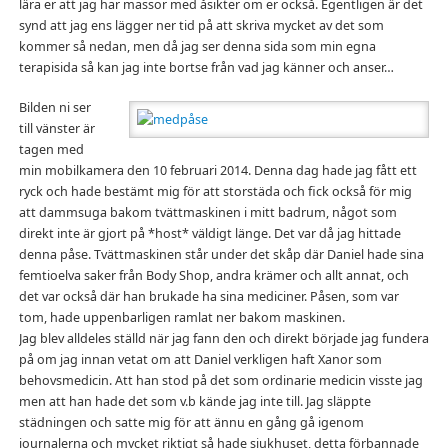
lära er att jag har massor med åsikter om er också. Egentligen är det
synd att jag ens lägger ner tid på att skriva mycket av det som
kommer så nedan, men då jag ser denna sida som min egna
terapisida så kan jag inte bortse från vad jag känner och anser…
Bilden ni ser
till vänster är
tagen med
min mobilkamera den 10 februari 2014. Denna dag hade jag fått ett
ryck och hade bestämt mig för att storstäda och fick också för mig
att dammsuga bakom tvättmaskinen i mitt badrum, något som
direkt inte är gjort på *host* väldigt länge. Det var då jag hittade
denna påse. Tvättmaskinen står under det skåp där Daniel hade sina
femtioelva saker från Body Shop, andra krämer och allt annat, och
det var också där han brukade ha sina mediciner. Påsen, som var
tom, hade uppenbarligen ramlat ner bakom maskinen.
Jag blev alldeles ställd när jag fann den och direkt började jag fundera
på om jag innan vetat om att Daniel verkligen haft Xanor som
behovsmedicin. Att han stod på det som ordinarie medicin visste jag
men att han hade det som v.b kände jag inte till. Jag släppte
städningen och satte mig för att ännu en gång gå igenom
journalerna och mycket riktigt så hade sjukhuset, detta förbannade