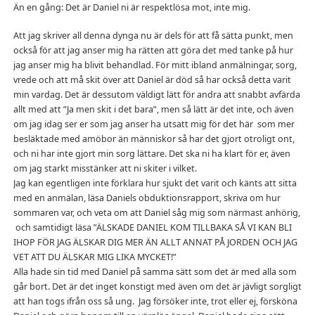
Än en gång: Det är Daniel ni är respektlösa mot, inte mig.
Att jag skriver all denna dynga nu är dels för att få sätta punkt, men
också för att jag anser mig ha rätten att göra det med tanke på hur
jag anser mig ha blivit behandlad. För mitt ibland anmälningar, sorg,
vrede och att må skit över att Daniel är död så har också detta varit
min vardag. Det är dessutom väldigt lätt för andra att snabbt avfärda
allt med att ”Ja men skit i det bara”, men så lätt är det inte, och även
om jag idag ser er som jag anser ha utsatt mig för det här som mer
besläktade med amöbor än människor så har det gjort otroligt ont,
och ni har inte gjort min sorg lättare. Det ska ni ha klart för er, även
om jag starkt misstänker att ni skiter i vilket.
Jag kan egentligen inte förklara hur sjukt det varit och känts att sitta
med en anmälan, läsa Daniels obduktionsrapport, skriva om hur
sommaren var, och veta om att Daniel såg mig som närmast anhörig,
och samtidigt läsa ”ÄLSKADE DANIEL KOM TILLBAKA SÅ VI KAN BLI
IHOP FÖR JAG ÄLSKAR DIG MER ÄN ALLT ANNAT PÅ JORDEN OCH JAG
VET ATT DU ÄLSKAR MIG LIKA MYCKET!”
Alla hade sin tid med Daniel på samma sätt som det är med alla som
går bort. Det är det inget konstigt med även om det är jävligt sorgligt
att han togs ifrån oss så ung. Jag försöker inte, trot eller ej, försköna