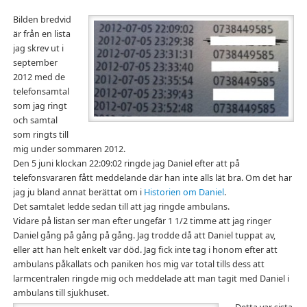
Bilden bredvid
är från en lista
jag skrev ut i
september
2012 med de
telefonsamtal
som jag ringt
och samtal
som ringts till
mig under sommaren 2012.
Den 5 juni klockan 22:09:02 ringde jag Daniel efter att på
telefonsvararen fått meddelande där han inte alls lät bra. Om det har
jag ju bland annat berättat om i
Historien om Daniel
.
Det samtalet ledde sedan till att jag ringde ambulans.
Vidare på listan ser man efter ungefär 1 1/2 timme att jag ringer
Daniel gång på gång på gång. Jag trodde då att Daniel tuppat av,
eller att han helt enkelt var död. Jag fick inte tag i honom efter att
ambulans påkallats och paniken hos mig var total tills dess att
larmcentralen ringde mig och meddelade att man tagit med Daniel i
ambulans till sjukhuset.