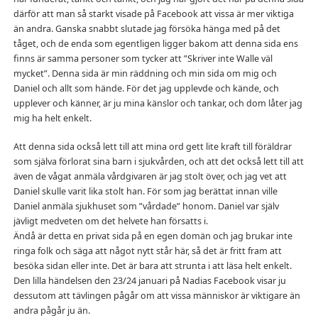
därför att man så starkt visade på Facebook att vissa är mer viktiga
än andra. Ganska snabbt slutade jag försöka hänga med på det
tåget, och de enda som egentligen ligger bakom att denna sida ens
finns är samma personer som tycker att ”Skriver inte Walle väl
mycket”. Denna sida är min räddning och min sida om mig och
Daniel och allt som hände. För det jag upplevde och kände, och
upplever och känner, är ju mina känslor och tankar, och dom låter jag
mig ha helt enkelt.
Att denna sida också lett till att mina ord gett lite kraft till föräldrar
som själva förlorat sina barn i sjukvården, och att det också lett till att
även de vågat anmäla vårdgivaren är jag stolt över, och jag vet att
Daniel skulle varit lika stolt han. För som jag berättat innan ville
Daniel anmäla sjukhuset som ”vårdade” honom. Daniel var själv
jävligt medveten om det helvete han försatts i.
Ändå är detta en privat sida på en egen domän och jag brukar inte
ringa folk och säga att något nytt står här, så det är fritt fram att
besöka sidan eller inte. Det är bara att strunta i att läsa helt enkelt.
Den lilla händelsen den 23/24 januari på Nadias Facebook visar ju
dessutom att tävlingen pågår om att vissa människor är viktigare än
andra pågår ju än.