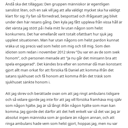
Ändå ska det tilläggas: Den gruppen människor är egentligen
sanslöst liten, och en sak vill jag att alla väldigt mycket ska ha väldigt
klart för sig: Fy fan så förnedrad, bespottad och ifrågasatt jag blivit
under den här resans gång. Den kyla jag fått uppleva från vissa håll är
det värsta jag stött på i hela mitt liv utan någon som helst
konkurrens. Det har emellanåt varit totalt ofattbart hur sjuk jag
upplevt situationen. Man har utan någons om helst pardon kunnat
vräka ut sig precis vad som helst om mig och till mig. Som den
idioten som redan i november 2012 skrev ”Du var en av de som svek
honom”, och personen menade att ”Ja nu går det minsann bra att
spela engagerad”. Det kändes bra efter en sommar då man konstant
gjort allt man orkat för att försöka få Daniel att komma ifrån det
satans sjukhuset och få honom att komma ifrån det träsk som
sjukhuset sänkte honom i.
Att jag skrev och berättade ovan om att jag ringt ambulans tidigare
och så vidare gjorde jag inte för att jag vill försöka framhäva mig själv
som någon hjälte. Jag är så långt ifrån någon hjälte som man kan
komma. Jag gjorde det därför att det helt enkelt var så det var. Jag är
absolut ingen människa som är godare än någon annan, och att
ringa ambulans hade vem som helst gjort, hoppas jag, men nu var