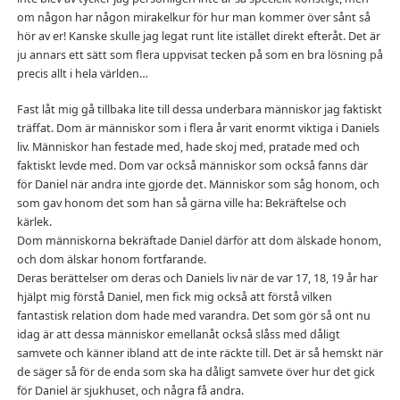
om någon har någon mirakelkur för hur man kommer över sånt så
hör av er! Kanske skulle jag legat runt lite istället direkt efteråt. Det är
ju annars ett sätt som flera uppvisat tecken på som en bra lösning på
precis allt i hela världen…
Fast låt mig gå tillbaka lite till dessa underbara människor jag faktiskt
träffat. Dom är människor som i flera år varit enormt viktiga i Daniels
liv. Människor han festade med, hade skoj med, pratade med och
faktiskt levde med. Dom var också människor som också fanns där
för Daniel när andra inte gjorde det. Människor som såg honom, och
som gav honom det som han så gärna ville ha: Bekräftelse och
kärlek.
Dom människorna bekräftade Daniel därför att dom älskade honom,
och dom älskar honom fortfarande.
Deras berättelser om deras och Daniels liv när de var 17, 18, 19 år har
hjälpt mig förstå Daniel, men fick mig också att förstå vilken
fantastisk relation dom hade med varandra. Det som gör så ont nu
idag är att dessa människor emellanåt också slåss med dåligt
samvete och känner ibland att de inte räckte till. Det är så hemskt när
de säger så för de enda som ska ha dåligt samvete över hur det gick
för Daniel är sjukhuset, och några få andra.