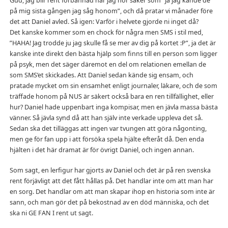
Gud, jag blir rent förbannad när jag hör saker som ”Ja jag kände de
på mig sista gången jag såg honom”, och då pratar vi månader före
det att Daniel avled. Så igen: Varför i helvete gjorde ni inget då?
Det kanske kommer som en chock för några men SMS i stil med,
”HAHA! Jag trodde ju jag skulle få se mer av dig på kortet :P”, ja det är
kanske inte direkt den bästa hjälp som finns till en person som ligger
på psyk, men det säger däremot en del om relationen emellan de
som SMS’et skickades. Att Daniel sedan kände sig ensam, och
pratade mycket om sin ensamhet enligt journaler, läkare, och de som
träffade honom på NUS är säkert också bara en ren tillfällighet, eller
hur? Daniel hade uppenbart inga kompisar, men en jävla massa bästa
vänner. Så jävla synd då att han själv inte verkade uppleva det så.
Sedan ska det tilläggas att ingen var tvungen att göra någonting,
men ge för fan upp i att försöka spela hjälte efteråt då. Den enda
hjälten i det här dramat är för övrigt Daniel, och ingen annan.
Som sagt, en lerfigur har gjorts av Daniel och det är på ren svenska
rent förjävligt att det fått hållas på. Det handlar inte om att man har
en sorg. Det handlar om att man skapar ihop en historia som inte är
sann, och man gör det på bekostnad av en död människa, och det
ska ni GE FAN I rent ut sagt.