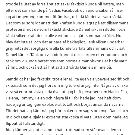
trodde i slutet av förra året att saker faktiskt kunde bli bättre, men
efter det som hände på Nadias Facebook och andra saker så inser
jag att ingenting kommer förändras, och då får det väl vara så då.
Det som är sorgligt är att den kraften kunde lagts på att tillsammans
protestera mot de som faktiskt skickade Daniel rakt in i döden, och
tänkt vilken kraft det skulle varit om alla gått samman istället. Nu
blev det inte så, och det är bara så beklagligt. Tänk vilken underbar
grej mitt i det sorgliga om alla kunde träffats tillsammans och visat
Daniel kärlek. Tänk om vi hade kunnat dela sorgen efter honom, och
tänk om vi kunde betett oss som normala människor. Det hade varit
så fint, och också ett så fint sätt att vårda Daniels minne på.
Samtidigt har jag faktiskt, trot eller ej, lite egen självbevarelsedrift och
skitsnack som det jag hört om mig tolererar jag inte. Några av er ska
vara så enormt jävla glada över att jag haft personer som Nadia, Elin,
Helena, Tommy, Helen och några få till för hade jag inte haft dom
hade jag antagligen exploderat totalt och börjat använda nävarna.
För det hat jag känt när jag hört saker som sagts om mig, Daniel och
mig och Daniel själv är extremt starkt ska ni veta. Utan dom hade jag
flippat ut fullständigt.
Idag känner jag inte samma hat, trots vad som står ovan i denna