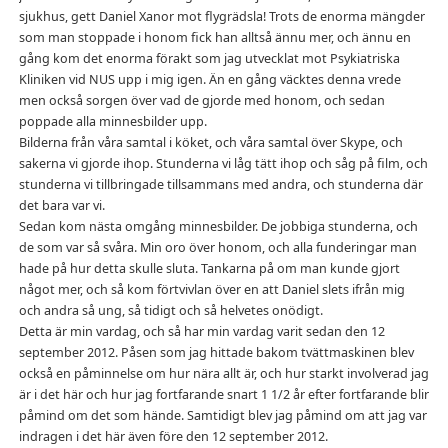
sjukhus, gett Daniel Xanor mot flygrädsla! Trots de enorma mängder
som man stoppade i honom fick han alltså ännu mer, och ännu en
gång kom det enorma förakt som jag utvecklat mot Psykiatriska
Kliniken vid NUS upp i mig igen. Än en gång väcktes denna vrede
men också sorgen över vad de gjorde med honom, och sedan
poppade alla minnesbilder upp.
Bilderna från våra samtal i köket, och våra samtal över Skype, och
sakerna vi gjorde ihop. Stunderna vi låg tätt ihop och såg på film, och
stunderna vi tillbringade tillsammans med andra, och stunderna där
det bara var vi.
Sedan kom nästa omgång minnesbilder. De jobbiga stunderna, och
de som var så svåra. Min oro över honom, och alla funderingar man
hade på hur detta skulle sluta. Tankarna på om man kunde gjort
något mer, och så kom förtvivlan över en att Daniel slets ifrån mig
och andra så ung, så tidigt och så helvetes onödigt.
Detta är min vardag, och så har min vardag varit sedan den 12
september 2012. Påsen som jag hittade bakom tvättmaskinen blev
också en påminnelse om hur nära allt är, och hur starkt involverad jag
är i det här och hur jag fortfarande snart 1 1/2 år efter fortfarande blir
påmind om det som hände. Samtidigt blev jag påmind om att jag var
indragen i det här även före den 12 september 2012.