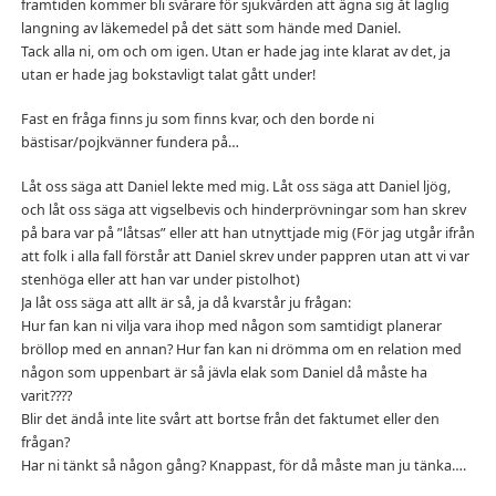
framtiden kommer bli svårare för sjukvården att ägna sig åt laglig
langning av läkemedel på det sätt som hände med Daniel.
Tack alla ni, om och om igen. Utan er hade jag inte klarat av det, ja
utan er hade jag bokstavligt talat gått under!
Fast en fråga finns ju som finns kvar, och den borde ni
bästisar/pojkvänner fundera på…
Låt oss säga att Daniel lekte med mig. Låt oss säga att Daniel ljög,
och låt oss säga att vigselbevis och hinderprövningar som han skrev
på bara var på ”låtsas” eller att han utnyttjade mig (För jag utgår ifrån
att folk i alla fall förstår att Daniel skrev under pappren utan att vi var
stenhöga eller att han var under pistolhot)
Ja låt oss säga att allt är så, ja då kvarstår ju frågan:
Hur fan kan ni vilja vara ihop med någon som samtidigt planerar
bröllop med en annan? Hur fan kan ni drömma om en relation med
någon som uppenbart är så jävla elak som Daniel då måste ha
varit????
Blir det ändå inte lite svårt att bortse från det faktumet eller den
frågan?
Har ni tänkt så någon gång? Knappast, för då måste man ju tänka….