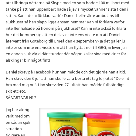
att tillbringa nätterna på Skype med en som bodde 100 mil bort med
tanke på att han uppenbart hade så jävla mycket vänner sista tiden i
sitt liv. Kan inte ni förklara varför Daniel hellre åkte ambulans till
sjukhuset så han slapp ligga ensam hemma? Kan ni förklara varför
inte fler hälsade på honom på sjukhuset? Kan ni inte också förklara
hur det kommer sig att en del av er inte ens visste om att Daniel
återvänt från Göteborg till Umeå den 4 september? (Ja det gäller ju
inte er som inte ens visste om att han flyttat ner till GBG, ni lever ju i
en annan sjuk värld där stunder där någon kallar sina mediciner för
älsklingar blir något fint)
Daniel skrev på Facebook hur han mådde och det gjorde han alltid.
Han skrev den 6 juli att han skulle vara borta ett tag för, citat ”De e int
bra med mig nu”. Han skrev den 27 juli att han mådde fullständigt
skit etc etc.
SÅ VART VAR NI!?
Jag har aldrig
varit med om
en sådan sjuk
situation
tidigare än