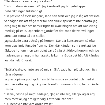
”Nej de va inte mina. Jag fick dom”
”Fick du dom. Av vem då?”. Jag kände att jag började tappa
behärskningen fullständigt.
”En patient på avdelningen”, sade han tvärt och jag insåg att det inte
var någon idé att fråga mer för han skulle självklart inte berätta. Jag
drog mig till minnes när vi ringde till avdelningen om att Daniel tog
med sig piller in. Uppenbart gjorde fler det, men det var väl inget
annat att vänta på det stället.
Jag suckade bara och såg på honom. Där där känslan som så ofta
kom upp i mig forsade fram nu. Den där känslan som skrek att jag
älskade honom men samtidigt var på väg att förlora honom, och jag
hade ingen aning om hur jag skulle kunna rädda det här. Allt kändes
just då helt förlorat.
”Snälla Walle, var inte arg på mig snälla”, sade han plötsligt och fick
tårar i ögonen.
Jag reste på mig och gick fram till hans sida av bordet och med ett
jämmer satte jag mig på golvet framför honom och tog hans händer
i mina.
”Daniel, lyssna på mig”, sade jag, ”Jag är inte arg, eller jo jag är arg
men mest är jag orolig för dig. Fattar du inte det.”
”Du behöver inte vara orolig Walle”