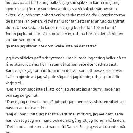
hoppas på att få lite ung balle så jag kan själv kan känna mig ung
igen. och jag är inte som dina andra jävla så kallade vänner som
skiter i dig, och som enbart verkar tänka med de där 6 centimeterna
de har mellan benen. Vi två har ju för fan setts mer än vad du träffat
dom i Umeå sedan du lades in, och jag bor för fan 100 mil bort”
Innan jag kunde fortsätta bröt han in, och nu hördes det på rösten
att han var upprörd,
”Ja men jag älskar inte dom Walle. Inte på det sättet”
Jag blev alldeles paff och tystnade. Daniel sade ingenting heller på en
lång stund, och jag fick nästan dåligt samvete över vad jag sagt.
Kanske gick jag för hårt fram men det var som att besvikelsen över
kvällen gjorde att jag vågade säga det jag kände, och jag stod för
varje ord.
”Det är som sagt inte så lätt, och jag vet att jag är dum”, sade han
och såg sorgen ut.
”Daniel, jag menade inte…”, började jag men blev avbruten vilket jag
nästan var tacksam för.
”Nej du har ju rätt. Jag har inte varit snäll mot dig, jag vet det”, sade
han och tog tag min hand och denna gång lät jag honom hålla den.
”Det handlar inte om att vara snäll Daniel. Fan jag vet att du inte mår
bra”