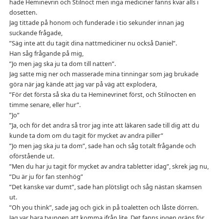
hade Heminevrin och Stilnoct men inga mediciner fanns kvar alls i
dosetten.
Jag tittade på honom och funderade i tio sekunder innan jag
suckande frågade,
”Säg inte att du tagit dina nattmediciner nu också Daniel”.
Han såg frågande på mig,
”Jo men jag ska ju ta dom till natten”.
Jag satte mig ner och masserade mina tinningar som jag brukade
göra när jag kände att jag var på väg att explodera,
”För det första så ska du ta Heminevrinet först, och Stilnocten en
timme senare, eller hur”.
”Jo”
”Ja, och för det andra så tror jag inte att läkaren sade till dig att du
kunde ta dom om du tagit för mycket av andra piller”
”Jo men jag ska ju ta dom”, sade han och såg totalt frågande och
oförstående ut.
”Men du har ju tagit för mycket av andra tabletter idag”, skrek jag nu,
”Du är ju för fan stenhög”
”Det kanske var dumt”, sade han plötsligt och såg nästan skamsen
ut.
”Oh you think”, sade jag och gick in på toaletten och låste dörren.
Jag var bara tvungen att komma ifrån lite. Det fanns ingen gräns för