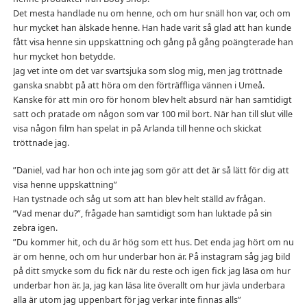
Det mesta handlade nu om henne, och om hur snäll hon var, och om
hur mycket han älskade henne. Han hade varit så glad att han kunde
fått visa henne sin uppskattning och gång på gång poängterade han
hur mycket hon betydde.
Jag vet inte om det var svartsjuka som slog mig, men jag tröttnade
ganska snabbt på att höra om den förträffliga vännen i Umeå.
Kanske för att min oro för honom blev helt absurd när han samtidigt
satt och pratade om någon som var 100 mil bort. När han till slut ville
visa någon film han spelat in på Arlanda till henne och skickat
tröttnade jag.
”Daniel, vad har hon och inte jag som gör att det är så lätt för dig att
visa henne uppskattning”
Han tystnade och såg ut som att han blev helt ställd av frågan.
”Vad menar du?”, frågade han samtidigt som han luktade på sin
zebra igen.
”Du kommer hit, och du är hög som ett hus. Det enda jag hört om nu
är om henne, och om hur underbar hon är. På instagram såg jag bild
på ditt smycke som du fick när du reste och igen fick jag läsa om hur
underbar hon är. Ja, jag kan läsa lite överallt om hur jävla underbara
alla är utom jag uppenbart för jag verkar inte finnas alls”