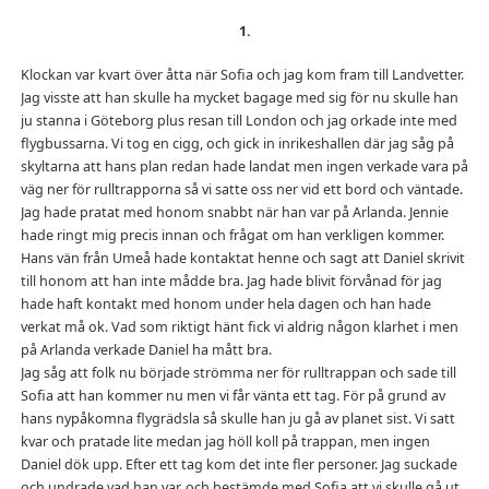
1.
Klockan var kvart över åtta när Sofia och jag kom fram till Landvetter.
Jag visste att han skulle ha mycket bagage med sig för nu skulle han
ju stanna i Göteborg plus resan till London och jag orkade inte med
flygbussarna. Vi tog en cigg, och gick in inrikeshallen där jag såg på
skyltarna att hans plan redan hade landat men ingen verkade vara på
väg ner för rulltrapporna så vi satte oss ner vid ett bord och väntade.
Jag hade pratat med honom snabbt när han var på Arlanda. Jennie
hade ringt mig precis innan och frågat om han verkligen kommer.
Hans vän från Umeå hade kontaktat henne och sagt att Daniel skrivit
till honom att han inte mådde bra. Jag hade blivit förvånad för jag
hade haft kontakt med honom under hela dagen och han hade
verkat må ok. Vad som riktigt hänt fick vi aldrig någon klarhet i men
på Arlanda verkade Daniel ha mått bra.
Jag såg att folk nu började strömma ner för rulltrappan och sade till
Sofia att han kommer nu men vi får vänta ett tag. För på grund av
hans nypåkomna flygrädsla så skulle han ju gå av planet sist. Vi satt
kvar och pratade lite medan jag höll koll på trappan, men ingen
Daniel dök upp. Efter ett tag kom det inte fler personer. Jag suckade
och undrade vad han var, och bestämde med Sofia att vi skulle gå ut