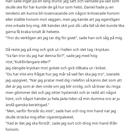
Han sade inget på en lång stund. Jag satt och väntade på vad som
skulle ske för här kunde de gå hur som helst. Daniel hade ju en
tendens att kunna bli rosenrasande om någon kritiserade honom
eller ställde honom mot väggen, men jag kände att jag egentligen
inte orkade bry mig. Allt kändes skit just då i alla fall så det kunde lika
gärna få braka totalt åt helvete.
”Tror du verkligen att jag tar dig för givet”, sade han och såg på mig.
Då reste jag på mig och gick ut i hallen och slet tag i kryckan.
”Va fan tror du jag har denna för?”, sade jag med hög
röst,”Kukförlängare eller?”
Jag slängde kryckan mot golvet och gick tillbaka ut i köket.
”Du har inte ens frågat hur jag mår så vad fan ska jag tro”, svarade
jag uppgivet, ”När jag pratar med dig i telefon så känns det som att
det är jag som är den onde om jag blir orolig, och så lovar du ringa
men glömmer det och jag sitter hysteriskt och är rädd att något
hänt, och något händer ju hela jävla tiden så min dumma oro är ju
ändå ganska berättigad.”
”Men, varför förstår du inte”, sade han och tog min hand när jag
skulle sträcka mig efter cigarettpaketet.
”Vad är det jag ska förstå”, sade jag surt och drog min hand ifrån
honom.