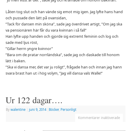
”Jo men visst är det”, sade jag och kramade om honom bakifrån.
Låten tog slut och han vände sig emot mig igen. Jag lyfte hans hand
och pussade den lätt på ovansidan,
”Tack för dansen min sköna”, sade jag överdrivet artigt, ”Om jag ska
va pensionären här får du vara kvinnan i så fall”
Han lyfte upp handen och gjorde sig extremt feminin och log och
sade med ljus röst,
”Gillar herrn yngre kvinnor”
”Bara om de pratar norrländska”, sade jag och daskade till honom
lätt i baken.
”Ska vi dansa mer, det var ju roligt”, frågade han och innan jag hann
svara brast han ut i hög volym, ”Jag vill dansa vals Walle!”
Ur 122 dagar….
By
walentine
|
juni 9, 2014
|
Böcker
,
Personligt
Kommentarer inaktiverade