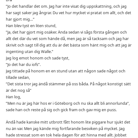
”Jo det handlar det om. Jag har inte visat dig uppskattning, och jag
har sagt saker jag ångrar. Du vet hur mycket vi pratat om allt, och det
har gjort mig…”
Han blev tyst en liten stund,
”Ja, det har gjort mig osäker. Ända sedan vi sågs första gången och
allt det där du vet som hände då, men jag är så tacksam och jag har
skrivit och sagt till dig att du är det bästa som hänt mig och att jag är
ingenting utan dig Walle.”
Jag log emot honom och sade tyst,
”Jo det har du iofs”.
Jag tittade på honom en en stund utan att någon sade något och
tillade sedan,
”Det sista tror jag ändå stämmer på oss båda. På något konstigt sätt
är det nog så”
Han log,
”Men nu är jag här hos er i Göteborg och nu ska allt bli annorlunda”,
sade han och reste på sig och gick fram och gav mig en puss.
Ändå hade kanske mitt utbrott fått honom lite piggare hur sjukt det
nu än var. Men jag kände mig fortfarande besviken på mycket. Jag
hade stressat som en tok hela dagen för att hinna med allt. Jobbet