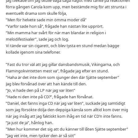
Jag tvekade om jag skulle våga säga något med tanke på reaktionen
förra gången Carola kom upp, men bestämde mig för att strunta i
eventuellt drama som skulle följa,
”Men för helvete sade min ömma moder då”
”Varför sade hon så”, frågade han nästan lite upprört.
”Min mamma har svårt för när man blandar in religion i
melodifestivaler”, sade jag och log.
Vi tände var sin cigarett, och blev tysta en stund medan bägge
kollade igenom sina telefoner.
”Fast du tror väl att jag gillar dansbandsmusik, Vikingarna, och
Flamingokvintetten mest va”, frågade jag efter en stund.
”Haha är det inte dom som sjunger den där Sjätte september”
Jag blev förvånad över att han kände till den.
”Jo, vi hade den på LP när jag var liten”
”Hade ni den inte på CD?”, frågade han förvånat.
”Daniel, det fanns inga CD när jag var liten”, suckade jag samtidigt
som jag försökte dölja den deppiga känsla som alltid kom över mig
när jag insåg att jag faktiskt kom ihåg en tid när CD’n inte fanns.
”Ja just de ja”, hånlog han.
”Men hur kommer det sig att du känner till låten Sjätte september”
”Jag vet inte, men tycker den är så söt”