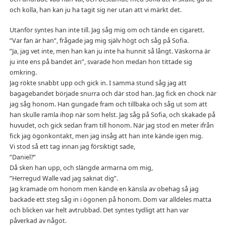
och kolla, han kan ju ha tagit sig ner utan att vi märkt det.
Utanför syntes han inte till. Jag såg mig om och tände en cigarett.
”Var fan är han”, frågade jag mig själv högt och såg på Sofia.
”Ja, jag vet inte, men han kan ju inte ha hunnit så långt. Väskorna är
ju inte ens på bandet än”, svarade hon medan hon tittade sig
omkring.
Jag rökte snabbt upp och gick in. I samma stund såg jag att
bagagebandet började snurra och där stod han. Jag fick en chock när
jag såg honom. Han gungade fram och tillbaka och såg ut som att
han skulle ramla ihop när som helst. Jag såg på Sofia, och skakade på
huvudet, och gick sedan fram till honom. När jag stod en meter ifrån
fick jag ögonkontakt, men jag insåg att han inte kände igen mig.
Vi stod så ett tag innan jag försiktigt sade,
”Daniel?”
Då sken han upp, och slängde armarna om mig,
”Herregud Walle vad jag saknat dig”.
Jag kramade om honom men kände en känsla av obehag så jag
backade ett steg såg in i ögonen på honom. Dom var alldeles matta
och blicken var helt avtrubbad. Det syntes tydligt att han var
påverkad av något.