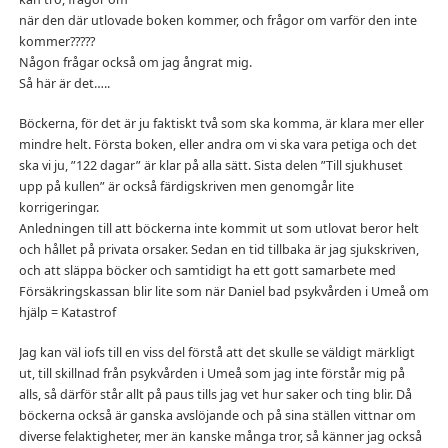
när den där utlovade boken kommer, och frågor om varför den inte
kommer?????
Någon frågar också om jag ångrat mig.
Så här är det…..
Böckerna, för det är ju faktiskt två som ska komma, är klara mer eller
mindre helt. Första boken, eller andra om vi ska vara petiga och det
ska vi ju, ”122 dagar” är klar på alla sätt. Sista delen ”Till sjukhuset
upp på kullen” är också färdigskriven men genomgår lite
korrigeringar.
Anledningen till att böckerna inte kommit ut som utlovat beror helt
och hållet på privata orsaker. Sedan en tid tillbaka är jag sjukskriven,
och att släppa böcker och samtidigt ha ett gott samarbete med
Försäkringskassan blir lite som när Daniel bad psykvården i Umeå om
hjälp = Katastrof
Jag kan väl iofs till en viss del förstå att det skulle se väldigt märkligt
ut, till skillnad från psykvården i Umeå som jag inte förstår mig på
alls, så därför står allt på paus tills jag vet hur saker och ting blir. Då
böckerna också är ganska avslöjande och på sina ställen vittnar om
diverse felaktigheter, mer än kanske många tror, så känner jag också