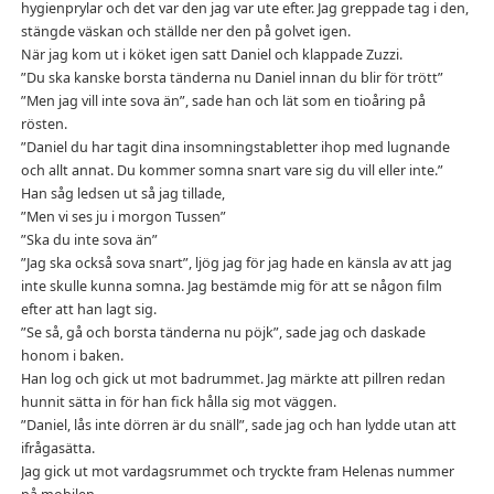
hygienprylar och det var den jag var ute efter. Jag greppade tag i den,
stängde väskan och ställde ner den på golvet igen.
När jag kom ut i köket igen satt Daniel och klappade Zuzzi.
”Du ska kanske borsta tänderna nu Daniel innan du blir för trött”
”Men jag vill inte sova än”, sade han och lät som en tioåring på
rösten.
”Daniel du har tagit dina insomningstabletter ihop med lugnande
och allt annat. Du kommer somna snart vare sig du vill eller inte.”
Han såg ledsen ut så jag tillade,
”Men vi ses ju i morgon Tussen”
”Ska du inte sova än”
”Jag ska också sova snart”, ljög jag för jag hade en känsla av att jag
inte skulle kunna somna. Jag bestämde mig för att se någon film
efter att han lagt sig.
”Se så, gå och borsta tänderna nu pöjk”, sade jag och daskade
honom i baken.
Han log och gick ut mot badrummet. Jag märkte att pillren redan
hunnit sätta in för han fick hålla sig mot väggen.
”Daniel, lås inte dörren är du snäll”, sade jag och han lydde utan att
ifrågasätta.
Jag gick ut mot vardagsrummet och tryckte fram Helenas nummer