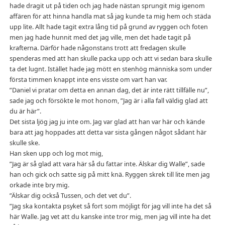
hade dragit ut på tiden och jag hade nästan sprungit mig igenom
affären för att hinna handla mat så jag kunde ta mig hem och städa
upp lite. Allt hade tagit extra lång tid på grund av ryggen och foten
men jag hade hunnit med det jag ville, men det hade tagit på
krafterna. Därför hade någonstans trott att fredagen skulle
spenderas med att han skulle packa upp och att vi sedan bara skulle
ta det lugnt. Istället hade jag mött en stenhög människa som under
första timmen knappt inte ens visste om vart han var.
”Daniel vi pratar om detta en annan dag, det är inte rätt tillfälle nu”,
sade jag och försökte le mot honom, ”Jag är i alla fall väldig glad att
du är här”.
Det sista ljög jag ju inte om. Jag var glad att han var här och kände
bara att jag hoppades att detta var sista gången något sådant här
skulle ske.
Han sken upp och log mot mig,
”Jag är så glad att vara här så du fattar inte. Älskar dig Walle”, sade
han och gick och satte sig på mitt knä. Ryggen skrek till lite men jag
orkade inte bry mig.
”Älskar dig också Tussen, och det vet du”.
”Jag ska kontakta psyket så fort som möjligt för jag vill inte ha det så
här Walle. Jag vet att du kanske inte tror mig, men jag vill inte ha det