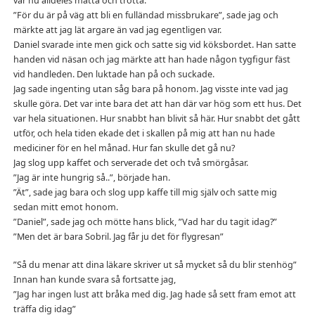
var nu alldeles matta och trötta.
”För du är på väg att bli en fulländad missbrukare”, sade jag och
märkte att jag lät argare än vad jag egentligen var.
Daniel svarade inte men gick och satte sig vid köksbordet. Han satte
handen vid näsan och jag märkte att han hade någon tygfigur fäst
vid handleden. Den luktade han på och suckade.
Jag sade ingenting utan såg bara på honom. Jag visste inte vad jag
skulle göra. Det var inte bara det att han där var hög som ett hus. Det
var hela situationen. Hur snabbt han blivit så här. Hur snabbt det gått
utför, och hela tiden ekade det i skallen på mig att han nu hade
mediciner för en hel månad. Hur fan skulle det gå nu?
Jag slog upp kaffet och serverade det och två smörgåsar.
”Jag är inte hungrig så..”, började han.
”Ät”, sade jag bara och slog upp kaffe till mig själv och satte mig
sedan mitt emot honom.
”Daniel”, sade jag och mötte hans blick, ”Vad har du tagit idag?”
”Men det är bara Sobril. Jag får ju det för flygresan”
”Så du menar att dina läkare skriver ut så mycket så du blir stenhög”
Innan han kunde svara så fortsatte jag,
”Jag har ingen lust att bråka med dig. Jag hade så sett fram emot att
träffa dig idag”