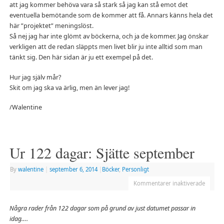
att jag kommer behöva vara så stark så jag kan stå emot det
eventuella bemötande som de kommer att få. Annars känns hela det
här ”projektet” meningslöst.
Så nej jag har inte glömt av böckerna, och ja de kommer. Jag önskar
verkligen att de redan släppts men livet blir ju inte alltid som man
tänkt sig. Den här sidan är ju ett exempel på det.
Hur jag själv mår?
Skit om jag ska va ärlig, men än lever jag!
/Walentine
Ur 122 dagar: Sjätte september
By
walentine
|
september 6, 2014
|
Böcker
,
Personligt
Kommentarer inaktiverade
Några rader från 122 dagar som på grund av just datumet passar in
idag….