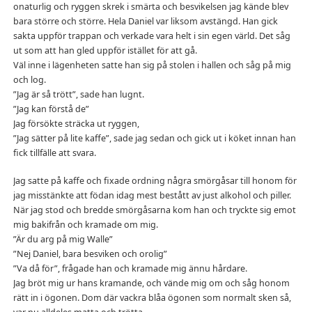
onaturlig och ryggen skrek i smärta och besvikelsen jag kände blev
bara större och större. Hela Daniel var liksom avstängd. Han gick
sakta uppför trappan och verkade vara helt i sin egen värld. Det såg
ut som att han gled uppför istället för att gå.
Väl inne i lägenheten satte han sig på stolen i hallen och såg på mig
och log.
”Jag är så trött”, sade han lugnt.
”Jag kan förstå de”
Jag försökte sträcka ut ryggen,
”Jag sätter på lite kaffe”, sade jag sedan och gick ut i köket innan han
fick tillfälle att svara.
Jag satte på kaffe och fixade ordning några smörgåsar till honom för
jag misstänkte att födan idag mest bestått av just alkohol och piller.
När jag stod och bredde smörgåsarna kom han och tryckte sig emot
mig bakifrån och kramade om mig.
”Är du arg på mig Walle”
”Nej Daniel, bara besviken och orolig”
”Va då för”, frågade han och kramade mig ännu hårdare.
Jag bröt mig ur hans kramande, och vände mig om och såg honom
rätt in i ögonen. Dom där vackra blåa ögonen som normalt sken så,