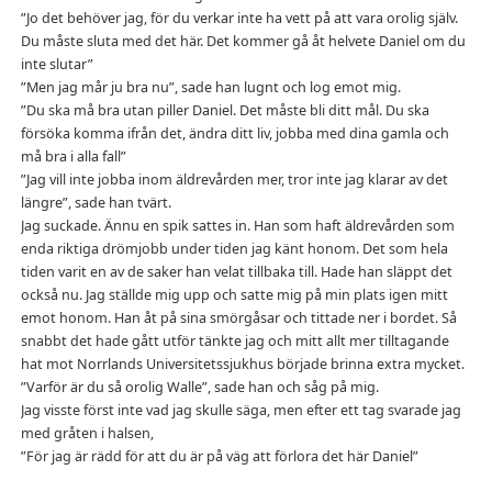
”Jo det behöver jag, för du verkar inte ha vett på att vara orolig själv.
Du måste sluta med det här. Det kommer gå åt helvete Daniel om du
inte slutar”
”Men jag mår ju bra nu”, sade han lugnt och log emot mig.
”Du ska må bra utan piller Daniel. Det måste bli ditt mål. Du ska
försöka komma ifrån det, ändra ditt liv, jobba med dina gamla och
må bra i alla fall”
”Jag vill inte jobba inom äldrevården mer, tror inte jag klarar av det
längre”, sade han tvärt.
Jag suckade. Ännu en spik sattes in. Han som haft äldrevården som
enda riktiga drömjobb under tiden jag känt honom. Det som hela
tiden varit en av de saker han velat tillbaka till. Hade han släppt det
också nu. Jag ställde mig upp och satte mig på min plats igen mitt
emot honom. Han åt på sina smörgåsar och tittade ner i bordet. Så
snabbt det hade gått utför tänkte jag och mitt allt mer tilltagande
hat mot Norrlands Universitetssjukhus började brinna extra mycket.
”Varför är du så orolig Walle”, sade han och såg på mig.
Jag visste först inte vad jag skulle säga, men efter ett tag svarade jag
med gråten i halsen,
”För jag är rädd för att du är på väg att förlora det här Daniel”