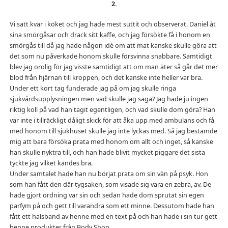
2.
Vi satt kvar i köket och jag hade mest suttit och observerat. Daniel åt
sina smörgåsar och drack sitt kaffe, och jag försökte få i honom en
smörgås till då jag hade någon idé om att mat kanske skulle göra att
det som nu påverkade honom skulle försvinna snabbare. Samtidigt
blev jag orolig för jag visste samtidigt att om man äter så går det mer
blod från hjärnan till kroppen, och det kanske inte heller var bra.
Under ett kort tag funderade jag på om jag skulle ringa
sjukvårdsupplysningen men vad skulle jag säga? Jag hade ju ingen
riktig koll på vad han tagit egentligen, och vad skulle dom göra? Han
var inte i tillräckligt dåligt skick för att åka upp med ambulans och få
med honom till sjukhuset skulle jag inte lyckas med. Så jag bestämde
mig att bara försöka prata med honom om allt och inget, så kanske
han skulle nyktra till, och han hade blivit mycket piggare det sista
tyckte jag vilket kändes bra.
Under samtalet hade han nu börjat prata om sin vän på psyk. Hon
som han fått den där tygsaken, som visade sig vara en zebra, av. De
hade gjort ordning var sin och sedan hade dom sprutat sin egen
parfym på och gett till varandra som ett minne. Dessutom hade han
fått ett halsband av henne med en text på och han hade i sin tur gett
henne produkter från Body Shop.