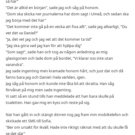
så här”
”Det är alltid en början”, sade jag och såg på honom.
”Dom ska skicka ner journalerna har dom sagt i Umeå, och sedan ska
jag börja med det här”
”Det kommer inte gå på en vecka att fixa allt”, sade jag allvarligt, ”Du
vet det va Daniel?”
”Ja, det vet jag och jag vet att det kommer ta tid”
”Jag ska göra vad jag kan för att hjälpa dig”
”Som sagt”, sade han och tog av någon anledning av mig
glasögonen och lade dom på bordet, ”Vi klarar oss inte utan
varandra”.
Jag sade ingenting men kramade honom hårt, och just där och då
fanns bara jag och Daniel i hela världen, igen.
Jag såg på honom och kunde inte låta bli att skratta. Han såg
förvånat på mig men sade ingenting.
Vi satt så en stund tills han meddelade att han bara skulle på
toaletten. Han gav mig en kyss och reste på sig.
När han gått in och stängt dörren tog jag fram min mobiltelefon och
skickade ett SMS till Sofia.
”Ber om ursäkt för ikväll. Hade inte riktigt räknat med att du skulle få
se det där”