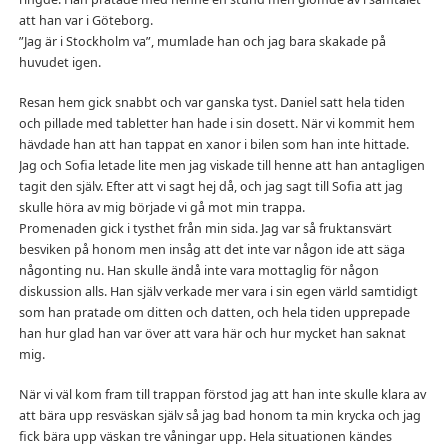
att han var i Göteborg.
”Jag är i Stockholm va”, mumlade han och jag bara skakade på
huvudet igen.
Resan hem gick snabbt och var ganska tyst. Daniel satt hela tiden
och pillade med tabletter han hade i sin dosett. När vi kommit hem
hävdade han att han tappat en xanor i bilen som han inte hittade.
Jag och Sofia letade lite men jag viskade till henne att han antagligen
tagit den själv. Efter att vi sagt hej då, och jag sagt till Sofia att jag
skulle höra av mig började vi gå mot min trappa.
Promenaden gick i tysthet från min sida. Jag var så fruktansvärt
besviken på honom men insåg att det inte var någon ide att säga
någonting nu. Han skulle ändå inte vara mottaglig för någon
diskussion alls. Han själv verkade mer vara i sin egen värld samtidigt
som han pratade om ditten och datten, och hela tiden upprepade
han hur glad han var över att vara här och hur mycket han saknat
mig.
När vi väl kom fram till trappan förstod jag att han inte skulle klara av
att bära upp resväskan själv så jag bad honom ta min krycka och jag
fick bära upp väskan tre våningar upp. Hela situationen kändes