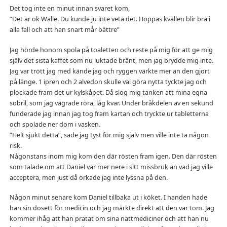
Det tog inte en minut innan svaret kom,
”Det är ok Walle. Du kunde ju inte veta det. Hoppas kvällen blir bra i
alla fall och att han snart mår bättre”
Jag hörde honom spola på toaletten och reste på mig för att ge mig
själv det sista kaffet som nu luktade bränt, men jag brydde mig inte.
Jag var trött jag med kände jag och ryggen värkte mer än den gjort
på länge. 1 ipren och 2 alvedon skulle väl göra nytta tyckte jag och
plockade fram det ur kylskåpet. Då slog mig tanken att mina egna
sobril, som jag vägrade röra, låg kvar. Under bråkdelen av en sekund
funderade jag innan jag tog fram kartan och tryckte ur tabletterna
och spolade ner dom i vasken.
”Helt sjukt detta”, sade jag tyst för mig själv men ville inte ta någon
risk.
Någonstans inom mig kom den där rösten fram igen. Den där rösten
som talade om att Daniel var mer nere i sitt missbruk än vad jag ville
acceptera, men just då orkade jag inte lyssna på den.
Någon minut senare kom Daniel tillbaka ut i köket. I handen hade
han sin dosett för medicin och jag märkte direkt att den var tom. Jag
kommer ihåg att han pratat om sina nattmediciner och att han nu