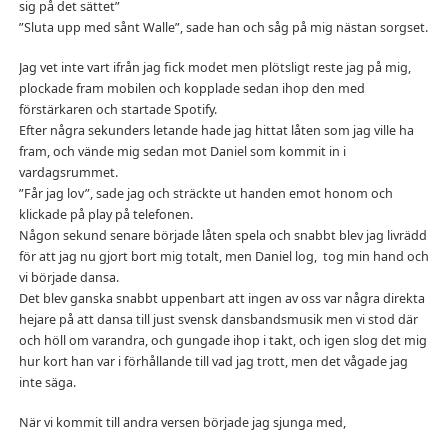
sig på det sättet”
”Sluta upp med sånt Walle”, sade han och såg på mig nästan sorgset.
Jag vet inte vart ifrån jag fick modet men plötsligt reste jag på mig,
plockade fram mobilen och kopplade sedan ihop den med
förstärkaren och startade Spotify.
Efter några sekunders letande hade jag hittat låten som jag ville ha
fram, och vände mig sedan mot Daniel som kommit in i
vardagsrummet.
”Får jag lov”, sade jag och sträckte ut handen emot honom och
klickade på play på telefonen.
Någon sekund senare började låten spela och snabbt blev jag livrädd
för att jag nu gjort bort mig totalt, men Daniel log, tog min hand och
vi började dansa.
Det blev ganska snabbt uppenbart att ingen av oss var några direkta
hejare på att dansa till just svensk dansbandsmusik men vi stod där
och höll om varandra, och gungade ihop i takt, och igen slog det mig
hur kort han var i förhållande till vad jag trott, men det vågade jag
inte säga.
När vi kommit till andra versen började jag sjunga med,