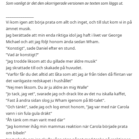
Som vanligt är det den okorrigerade versionen av texten som läggs ut.
_______________
Vi kom igen att börja prata om allt och inget, och till slut kom vi in på
ämnet musik.
Jag berättade att min enda riktiga idol jag haft i livet var George
Michael och att jag följt honom ända sedan Wham.
”Konstigt”, sade Daniel efter en stund.
”Vad är konstigt?”
”Jag trodde liksom att du gillade mer äldre musik”
Jag skrattade till och skakade på huvudet.
”Varför får du det alltid att låta som att jag är från tiden då flintan var
det vanligaste redskapet i hushållet”
”Nej men liksom. Du är ju äldre än mig Walle”
”Jo tack, jag vet”, svarade jag och drack lite av det nu iskalla kaffet,
”Fast å andra sidan slog ju Wham igenom på 80-talet”.
”Och tänkt”, sade jag och log emot honom, ”Jag var med när Carola
vann i sin fula gula dräkt”
”Åh tänk om man varit med där”
”Jag kommer ihåg min mammas reaktion när Carola började prata
om bibeln”