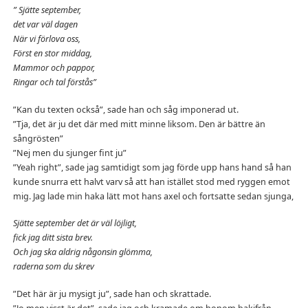
” Sjätte september,
det var väl dagen
När vi förlova oss,
Först en stor middag,
Mammor och pappor,
Ringar och tal förstås”
”Kan du texten också”, sade han och såg imponerad ut.
”Tja, det är ju det där med mitt minne liksom. Den är bättre än
sångrösten”
”Nej men du sjunger fint ju”
”Yeah right”, sade jag samtidigt som jag förde upp hans hand så han
kunde snurra ett halvt varv så att han istället stod med ryggen emot
mig. Jag lade min haka lätt mot hans axel och fortsatte sedan sjunga,
Sjätte september det är väl löjligt,
fick jag ditt sista brev.
Och jag ska aldrig någonsin glömma,
raderna som du skrev
”Det här är ju mysigt ju”, sade han och skrattade.