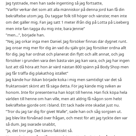
Jag tystnade, men han sade ingenting så jag fortsatte,
”Varför verkar det som att alla människor på denna jord kan få din
bekräftelse utom jag. Du taggar folk till höger och vänster, men inte
om det gäller mig. Fan jag satt 1 meter ifrån dig på Lotta på Liseberg
men inte fan tagga du mig inte, bara Jennie”
”men…”, började han.
”Nej, jag orkar inga men Daniel. Jag försöker finnas där dygnet runt.
Jag oroar mig mer för dig än vad du själv gör. Jag försöker ordna allt
för dig. Jag har ordnat och planerat din flytt och allt annat, och jag
försöker i grunden vara den bästa vän jag kan vara, och jag har ingen
lust att då höra att hon är värd nästan 800 spänn på Body Shop men
jag får träffa dig plakathög istället”
Jag kände hur ilskan började koka i mig men samtidigt var det så
fruktansvärt skönt att få säga detta. För jag kände mig sviken av
honom. Inte för presenterna han köpt till henne. Han fick köpa hela
världen till henne om han ville, men att aldrig få någon som helst
bekräftelse gjorde ont i bland. Ett tack hade inte skadat just nu.
”Tror du jag tar dig för givet Walle”, sade han och såg sorgsen ut.
Jag blev lite förvånad över frågan, och mest för att jag tyckte den var
så dum. Jag svarade snabbt,
”Ja, det tror jag. Det känns faktiskt så.