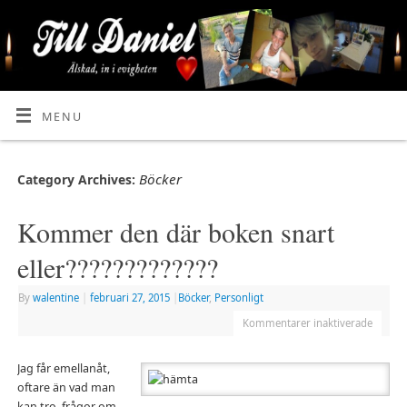
MENU
Böcker
Category Archives:
Kommer den där boken snart
eller?????????????
By
walentine
|
februari 27, 2015
|
Böcker
,
Personligt
Kommentarer inaktiverade
Jag får emellanåt,
oftare än vad man
kan tro, frågor om