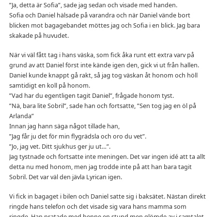
”Ja, detta är Sofia”, sade jag sedan och visade med handen.
Sofia och Daniel hälsade på varandra och när Daniel vände bort
blicken mot bagagebandet möttes jag och Sofia i en blick. Jag bara
skakade på huvudet.
När vi väl fått tag i hans väska, som fick åka runt ett extra varv på
grund av att Daniel först inte kände igen den, gick vi ut från hallen.
Daniel kunde knappt gå rakt, så jag tog väskan åt honom och höll
samtidigt en koll på honom.
”Vad har du egentligen tagit Daniel”, frågade honom tyst.
”Nä, bara lite Sobril”, sade han och fortsatte, ”Sen tog jag en öl på
Arlanda”
Innan jag hann säga något tillade han,
”Jag får ju det för min flygrädsla och oro du vet”.
”Jo, jag vet. Ditt sjukhus ger ju ut…”.
Jag tystnade och fortsatte inte meningen. Det var ingen idé att ta allt
detta nu med honom, men jag trodde inte på att han bara tagit
Sobril. Det var väl den jävla Lyrican igen.
Vi fick in bagaget i bilen och Daniel satte sig i baksätet. Nästan direkt
ringde hans telefon och det visade sig vara hans mamma som
ringde. Han pratade med henne en stund men glömde av i samtalet