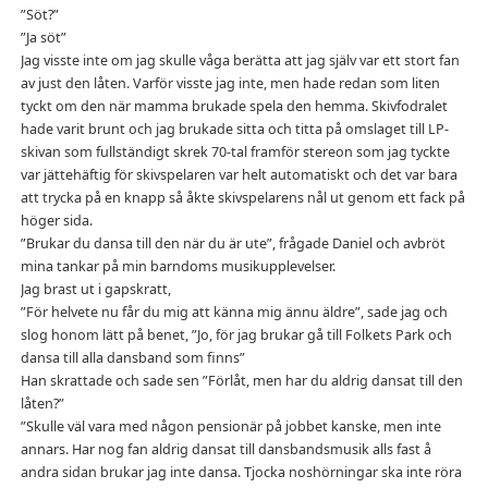
”Söt?”
”Ja söt”
Jag visste inte om jag skulle våga berätta att jag själv var ett stort fan
av just den låten. Varför visste jag inte, men hade redan som liten
tyckt om den när mamma brukade spela den hemma. Skivfodralet
hade varit brunt och jag brukade sitta och titta på omslaget till LP-
skivan som fullständigt skrek 70-tal framför stereon som jag tyckte
var jättehäftig för skivspelaren var helt automatiskt och det var bara
att trycka på en knapp så åkte skivspelarens nål ut genom ett fack på
höger sida.
”Brukar du dansa till den när du är ute”, frågade Daniel och avbröt
mina tankar på min barndoms musikupplevelser.
Jag brast ut i gapskratt,
”För helvete nu får du mig att känna mig ännu äldre”, sade jag och
slog honom lätt på benet, ”Jo, för jag brukar gå till Folkets Park och
dansa till alla dansband som finns”
Han skrattade och sade sen ”Förlåt, men har du aldrig dansat till den
låten?”
”Skulle väl vara med någon pensionär på jobbet kanske, men inte
annars. Har nog fan aldrig dansat till dansbandsmusik alls fast å
andra sidan brukar jag inte dansa. Tjocka noshörningar ska inte röra