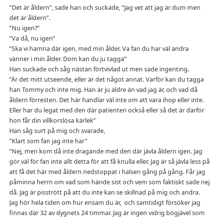
”Det är åldern”, sade han och suckade, ”Jag vet att jag är dum men
det är åldern”.
”Nu igen?”
”Va då, nu igen”
”Ska vi hamna där igen, med min ålder. Va fan du har väl andra
vänner i min ålder. Dom kan du ju tagga”
Han suckade och såg nästan förtvivlad ut men sade ingenting.
”Är det mitt utseende, eller är det något annat. Varför kan du tagga
han Tommy och inte mig. Han är ju äldre än vad jag är, och vad då
åldern förresten. Det här handlar väl inte om att vara ihop eller inte.
Eller har du legat med den där patienten också eller så det är därför
hon får din villkorslösa kärlek”
Han såg surt på mig och svarade,
”Klart som fan jag inte har”
”Nej, men kom då inte dragande med den där jävla åldern igen. Jag
gör väl för fan inte allt detta för att få knulla eller. Jag är så jävla less på
att få det här med åldern nedstoppat i halsen gång på gång. Får jag
påminna herrn om vad som hände sist och vem som faktiskt sade nej
då. Jag är pisstrött på att du inte kan se skillnad på mig och andra.
Jag hör hela tiden om hur ensam du är, och samtidigt försöker jag
finnas där 32 av dygnets 24 timmar. Jag är ingen vidrig bögjävel som