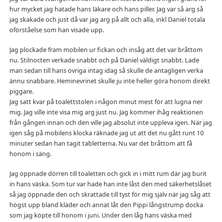
hur mycket jag hatade hans läkare och hans piller. Jag var så arg så
jag skakade och just då var jag arg på allt och alla, inkl Daniel totala
oförståelse som han visade upp.
Jag plockade fram mobilen ur fickan och insåg att det var bråttom
nu. Stilnocten verkade snabbt och på Daniel väldigt snabbt. Lade
man sedan till hans övriga intag idag så skulle de antagligen verka
ännu snabbare. Heminevrinet skulle ju inte heller göra honom direkt
piggare.
Jag satt kvar på toalettstolen i någon minut mest för att lugna ner
mig. Jag ville inte visa mig arg just nu. Jag kommer ihåg reaktionen
från gången innan och den ville jag absolut inte uppleva igen. När jag
igen såg på mobilens klocka räknade jag ut att det nu gått runt 10
minuter sedan han tagit tabletterna. Nu var det bråttom att få
honom i säng.
Jag öppnade dörren till toaletten och gick in i mitt rum där jag burit
in hans väska. Som tur var hade han inte låst den med säkerhetslåset
så jag öppnade den och skrattade till tyst för mig själv när jag såg att
högst upp bland kläder och annat låt den Pippi långstrump docka
som jag köpte till honom i juni. Under den låg hans väska med