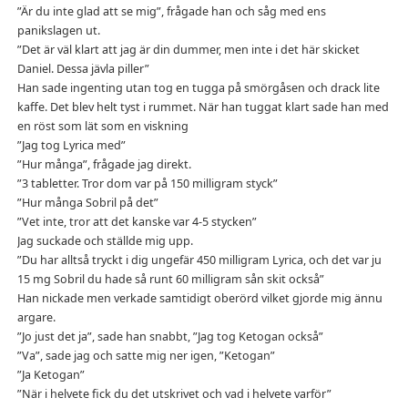
”Är du inte glad att se mig”, frågade han och såg med ens
panikslagen ut.
”Det är väl klart att jag är din dummer, men inte i det här skicket
Daniel. Dessa jävla piller”
Han sade ingenting utan tog en tugga på smörgåsen och drack lite
kaffe. Det blev helt tyst i rummet. När han tuggat klart sade han med
en röst som lät som en viskning
”Jag tog Lyrica med”
”Hur många”, frågade jag direkt.
”3 tabletter. Tror dom var på 150 milligram styck”
”Hur många Sobril på det”
”Vet inte, tror att det kanske var 4-5 stycken”
Jag suckade och ställde mig upp.
”Du har alltså tryckt i dig ungefär 450 milligram Lyrica, och det var ju
15 mg Sobril du hade så runt 60 milligram sån skit också”
Han nickade men verkade samtidigt oberörd vilket gjorde mig ännu
argare.
”Jo just det ja”, sade han snabbt, ”Jag tog Ketogan också”
”Va”, sade jag och satte mig ner igen, ”Ketogan”
”Ja Ketogan”
”När i helvete fick du det utskrivet och vad i helvete varför”