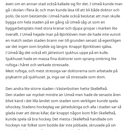
även om en annan stad också kallade sig för det. I Umeå kunde man
gå i skolan i flera år, och man kunde läsa till att bli både doktor och
polis. De som bestämde i Umeå hade också beslutat att man skulle
bygga om hela staden på en gång så Umeå såg ut som en
byggarbetsplats med stora kranar och djupa gropar i marken lite
överallt. I Umeå hejade man på Björklöven men de hade inte vunnit
en match sedan staden brann ner till grunden senast så egentligen
var det ingen som brydde sig längre. Knappt Björklöven själva.
I Umeå låg det också ett jättestort sjukhus uppe på en kulle.
Sjukhuset hade en massa fina doktorer som sprang omkring lite
rufsiga i håret och verkade stressade.
Mest rufsiga, och mest stressiga var doktorerna som arbetade på
psykiatrin på sjukhuset. Ja, inga var så stressade som dom.
Den andra lite större staden i Västerbotten hette Skellefteå.
Den staden var mycket mindre än Umeå men hade de senaste åren
blivit känd i det lilla landet som staden som verkligen kunde spela
ishockey. Stadens hockeylag var jätteduktiga och alla i staden var så
glada över att deras killar, där knappt någon kom från Skellefteå,
kunde spela så bra hockey. Det mesta i Skellefteå handlade om
hockeyn när folket som bodde där inte jobbade, skruvade på sin