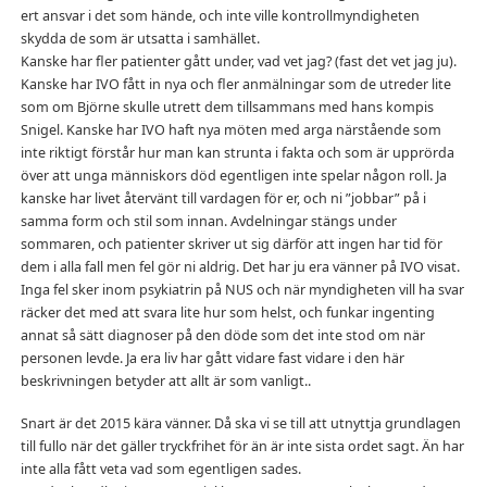
ert ansvar i det som hände, och inte ville kontrollmyndigheten
skydda de som är utsatta i samhället.
Kanske har fler patienter gått under, vad vet jag? (fast det vet jag ju).
Kanske har IVO fått in nya och fler anmälningar som de utreder lite
som om Björne skulle utrett dem tillsammans med hans kompis
Snigel. Kanske har IVO haft nya möten med arga närstående som
inte riktigt förstår hur man kan strunta i fakta och som är upprörda
över att unga människors död egentligen inte spelar någon roll. Ja
kanske har livet återvänt till vardagen för er, och ni ”jobbar” på i
samma form och stil som innan. Avdelningar stängs under
sommaren, och patienter skriver ut sig därför att ingen har tid för
dem i alla fall men fel gör ni aldrig. Det har ju era vänner på IVO visat.
Inga fel sker inom psykiatrin på NUS och när myndigheten vill ha svar
räcker det med att svara lite hur som helst, och funkar ingenting
annat så sätt diagnoser på den döde som det inte stod om när
personen levde. Ja era liv har gått vidare fast vidare i den här
beskrivningen betyder att allt är som vanligt..
Snart är det 2015 kära vänner. Då ska vi se till att utnyttja grundlagen
till fullo när det gäller tryckfrihet för än är inte sista ordet sagt. Än har
inte alla fått veta vad som egentligen sades.