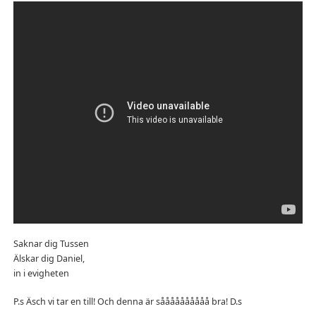
Saknar dig Tussen
Älskar dig Daniel,
in i evigheten
P.s Äsch vi tar en till! Och denna är såååååååååå bra! D.s