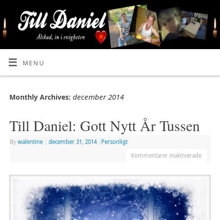
MENU
december 2014
Monthly Archives:
Till Daniel: Gott Nytt År Tussen
By
walentine
|
december 31, 2014
|
Personligt
Kommentarer inaktiverade