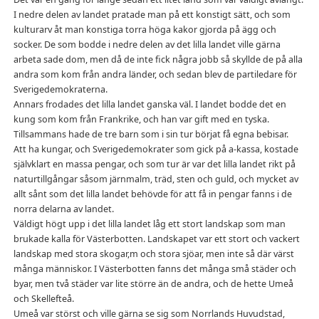
I nedre delen av landet pratade man på ett konstigt sätt, och som
kulturarv åt man konstiga torra höga kakor gjorda på ägg och
socker. De som bodde i nedre delen av det lilla landet ville gärna
arbeta sade dom, men då de inte fick några jobb så skyllde de på alla
andra som kom från andra länder, och sedan blev de partiledare för
Sverigedemokraterna.
Annars frodades det lilla landet ganska väl. I landet bodde det en
kung som kom från Frankrike, och han var gift med en tyska.
Tillsammans hade de tre barn som i sin tur börjat få egna bebisar.
Att ha kungar, och Sverigedemokrater som gick på a-kassa, kostade
självklart en massa pengar, och som tur är var det lilla landet rikt på
naturtillgångar såsom järnmalm, träd, sten och guld, och mycket av
allt sånt som det lilla landet behövde för att få in pengar fanns i de
norra delarna av landet.
Väldigt högt upp i det lilla landet låg ett stort landskap som man
brukade kalla för Västerbotten. Landskapet var ett stort och vackert
landskap med stora skogar,m och stora sjöar, men inte så där värst
många människor. I Västerbotten fanns det många små städer och
byar, men två städer var lite större än de andra, och de hette Umeå
och Skellefteå.
Umeå var störst och ville gärna se sig som Norrlands Huvudstad,