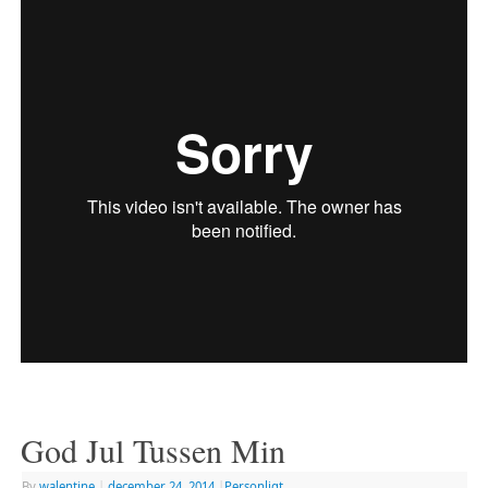
God Jul Tussen Min
By
walentine
|
december 24, 2014
|
Personligt