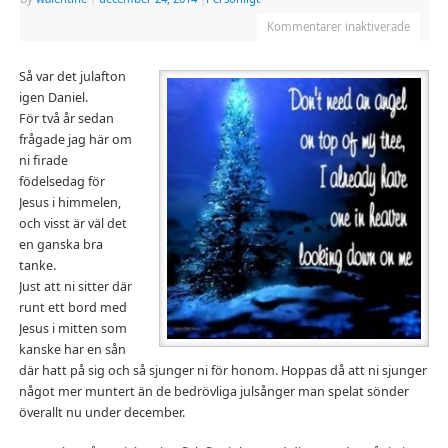
Kommentarer inaktiverade
Så var det julafton
igen Daniel.
För två år sedan
frågade jag här om
ni firade
födelsedag för
Jesus i himmelen,
och visst är väl det
en ganska bra
tanke.
Just att ni sitter där
runt ett bord med
Jesus i mitten som
kanske har en sån
där hatt på sig och så sjunger ni för honom. Hoppas då att ni sjunger
något mer muntert än de bedrövliga julsånger man spelat sönder
överallt nu under december.