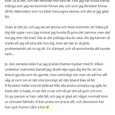
kvar. Så är det, och det behöver inte vara fel. Fast jag har också träffat
många som jag vet kommer finnas där, och som jag försöker finnas
till för. Människor som nu blivit mina egna vänner, och det är jag glad
för.
Snart är det jul, och jag vet att Jennie och Kevin kommer att hälsa på
dig där uppe i norr. Jag önskar jag kunde få göra det samma, men det
har jag inte råd med. Det är det jobbiga ska du veta. Att jag känner så
starkt att jag vill sitta där hos dig, men att det är så jävla
problematiskt att ta sig dit. En stämpel, och så annorlunda allt kunde
varit….
Jo, den senaste tiden har jag pratat/chattat mycket med R. Vilken
underbar människa Daniel! Jag skulle vilja nypa dig lite för att du
ibland gjorde som du gjorde, men samtidigt när man ser på hur allt
såg ut runt om är det inte konstigt att det ibland blev så fel.
R försöker heller inte till skillnad från alla andra utmärka sig själv. Ni
hade det ni hade, ni var det ni var och så var det på gott och ont.
En go person är han i alla fall, och jag är glad att något normalt kom
ur cirkusen faktiskt. Vi kan prata om precis allt, och dessutom har
han sjuk humor. Sånt e kul