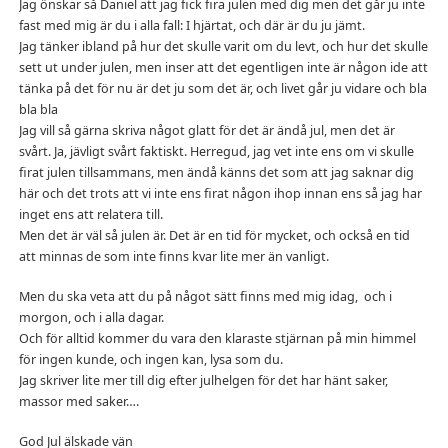
Jag önskar så Daniel att jag fick fira julen med dig men det går ju inte
fast med mig är du i alla fall: I hjärtat, och där är du ju jämt.
Jag tänker ibland på hur det skulle varit om du levt, och hur det skulle
sett ut under julen, men inser att det egentligen inte är någon ide att
tänka på det för nu är det ju som det är, och livet går ju vidare och bla
bla bla
Jag vill så gärna skriva något glatt för det är ändå jul, men det är
svårt. Ja, jävligt svårt faktiskt. Herregud, jag vet inte ens om vi skulle
firat julen tillsammans, men ändå känns det som att jag saknar dig
här och det trots att vi inte ens firat någon ihop innan ens så jag har
inget ens att relatera till.
Men det är väl så julen är. Det är en tid för mycket, och också en tid
att minnas de som inte finns kvar lite mer än vanligt.
Men du ska veta att du på något sätt finns med mig idag, och i
morgon, och i alla dagar.
Och för alltid kommer du vara den klaraste stjärnan på min himmel
för ingen kunde, och ingen kan, lysa som du.
Jag skriver lite mer till dig efter julhelgen för det har hänt saker,
massor med saker….
God Jul älskade vän