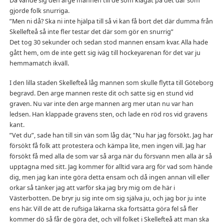
Då vände sig den arge mannen till de som klagat på det där som
gjorde folk snurriga.
”Men ni då? Ska ni inte hjälpa till så vi kan få bort det där dumma från
Skellefteå så inte fler testar det där som gör en snurrig”
Det tog 30 sekunder och sedan stod mannen ensam kvar. Alla hade
gått hem, om de inte gett sig iväg till hockeyarenan för det var ju
hemmamatch ikväll.
I den lilla staden Skellefteå låg mannen som skulle flytta till Göteborg
begravd. Den arge mannen reste dit och satte sig en stund vid
graven. Nu var inte den arge mannen arg mer utan nu var han
ledsen. Han klappade gravens sten, och lade en röd ros vid gravens
kant.
”Vet du”, sade han till sin vän som låg där, ”Nu har jag försökt. Jag har
försökt få folk att protestera och kämpa lite, men ingen vill. Jag har
försökt få med alla de som var så arga när du försvann men alla är så
upptagna med sitt. Jag kommer för alltid vara arg för vad som hände
dig, men jag kan inte göra detta ensam och då ingen annan vill eller
orkar så tänker jag att varför ska jag bry mig om de här i
Västerbotten. De bryr ju sig inte om sig själva ju, och jag bor ju inte
ens här. Vill de att de rufsiga läkarna ska fortsätta göra fel så fler
kommer dö så får de göra det, och vill folket i Skellefteå att man ska