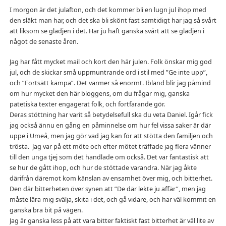
I morgon är det julafton, och det kommer bli en lugn jul ihop med
den släkt man har, och det ska bli skönt fast samtidigt har jag så svårt
att liksom se glädjen i det. Har ju haft ganska svårt att se glädjen i
något de senaste åren.
Jag har fått mycket mail och kort den här julen. Folk önskar mig god
jul, och de skickar små uppmuntrande ord i stil med ”Ge inte upp”,
och ”Fortsätt kämpa”. Det värmer så enormt. Ibland blir jag påmind
om hur mycket den här bloggens, om du frågar mig, ganska
patetiska texter engagerat folk, och fortfarande gör.
Deras stöttning har varit så betydelsefull ska du veta Daniel. Igår fick
jag också ännu en gång en påminnelse om hur fel vissa saker är där
uppe i Umeå, men jag gör vad jag kan för att stötta den familjen och
trösta. Jag var på ett möte och efter mötet träffade jag flera vänner
till den unga tjej som det handlade om också. Det var fantastisk att
se hur de gått ihop, och hur de stöttade varandra. När jag åkte
därifrån däremot kom känslan av ensamhet över mig, och bitterhet.
Den där bitterheten över synen att ”De där lekte ju affär”, men jag
måste lära mig svälja, skita i det, och gå vidare, och har väl kommit en
ganska bra bit på vägen.
Jag är ganska less på att vara bitter faktiskt fast bitterhet är väl lite av