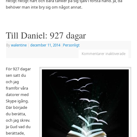
riktigt riktigt hårt och bara tänker på sig själv i första hand. Ja, då
behöver man inte bry sig om något annat.
Till Daniel: 927 dagar
By
walentine
|
december 11, 2014
|
Personligt
Kommentarer inaktiverade
För 927 dagar
sen satt du
och jag
framför våra
datorer med
Skype igång.
Där började
du berätta,
och jag skrev.
Ja Gud vad du
berättade,