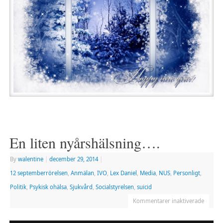
En liten nyårshälsning….
By
walentine
|
december 29, 2014
|
12 septemberrörelsen
,
Anmälan
,
IVO
,
Lex Daniel
,
Media
,
NUS
,
Personligt
,
Politik
,
Psykisk ohälsa
,
Sjukvård
,
Socialstyrelsen
,
suicid
Kommentarer inaktiverade