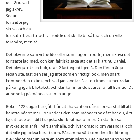
och Gud vad
jag skrev.
Sedan
fortsatte jag
skriva, och du
fortsatte berätta, och vi trodde det skulle bli så bra, och du ville
förändra, men så….
Det blev inte som vi trodde, eller som någon trodde, men skriva det
fortsatte jag med, och kan faktiskt säga att det är klart nu Daniel.
Det blev ju inte en bok, utan 2 fast egentligen 3. Den första är ju
redan ute, fast den ser jag inte som en ”riktig” bok, men snart
kommer den riktiga, och vad jag längtar. Fast du finns numer redan
på kungliga biblioteket, och där kommer du sparas för all framtid. Du
är odödlig på många sätt min ängel.
Boken 122 dagar har gått från att ha varit en dåres försvarstal till att
berätta något mer. För under tiden som månaderna gått har du, ditt
liv, ditt öde och ditt tragiska slut blivit något mer. Du står för så
mycket som är fel i vårt samhälle, och i vår omsorg om varandra, och
det ville jag också berätta om. På samma sätt som din död för mig
blev något mer än bara en sorg efter någon. Det blev en vändpunkt,