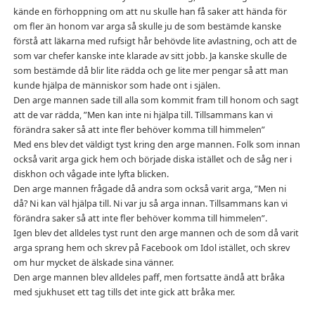
kände en förhoppning om att nu skulle han få saker att hända för
om fler än honom var arga så skulle ju de som bestämde kanske
förstå att läkarna med rufsigt hår behövde lite avlastning, och att de
som var chefer kanske inte klarade av sitt jobb. Ja kanske skulle de
som bestämde då blir lite rädda och ge lite mer pengar så att man
kunde hjälpa de människor som hade ont i själen.
Den arge mannen sade till alla som kommit fram till honom och sagt
att de var rädda, ”Men kan inte ni hjälpa till. Tillsammans kan vi
förändra saker så att inte fler behöver komma till himmelen”
Med ens blev det väldigt tyst kring den arge mannen. Folk som innan
också varit arga gick hem och började diska istället och de såg ner i
diskhon och vågade inte lyfta blicken.
Den arge mannen frågade då andra som också varit arga, ”Men ni
då? Ni kan väl hjälpa till. Ni var ju så arga innan. Tillsammans kan vi
förändra saker så att inte fler behöver komma till himmelen”.
Igen blev det alldeles tyst runt den arge mannen och de som då varit
arga sprang hem och skrev på Facebook om Idol istället, och skrev
om hur mycket de älskade sina vänner.
Den arge mannen blev alldeles paff, men fortsatte ändå att bråka
med sjukhuset ett tag tills det inte gick att bråka mer.