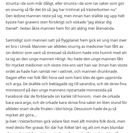
strunta i de som mår dåligt, eller strunta i de som tar saker som gör
en snurrig så får det bli så. Jag har tröttnat på Västerbotten nu”
Den ledsne mannen reste på sig, men innan han ställde sig upp helt
kysste han gravens sten försiktigt och viskade ”Jag älskar dig
Daniel”. Sedan åkte mannen hem för att aldrig mer återvända.
Samtidigt som mannen satt på flygplanet hem gick en ung man över
en bro i Umeå. Mannen var alldeles snurrig av mediciner han fått av
sin doktor som varit så stressad så doktorn hade inte hunnit med att
ta sig an den unge mannen riktigt. Nu hade den unge mannen fått
för mycket mediciner och visste inte ens vart han var. Innan han visste
ordet av hade han ramlat ner i vattnet, och mannen drunknade.
Dagen efter när folk fått höra vad som hänt blev de igen upprörda
och arga. De skällde och beklagade sig till varandra, och de skrev fina
minnesord på den unge mannens nystartade minnessida på
Facebook där de förklarade sin kärlek till honom, men de orkade
bara vara arga, och de orkade bara skriva fina saker en liten stund för
alldeles snart skulle finalen i Idol börja. Dessutom hade de ju så
mycket att göra…
Ja livet i Västerbotten gick vidare fast med allt mindre folk dock, men
med desto fler gravar, för där har folket lärt sig att om man blundar