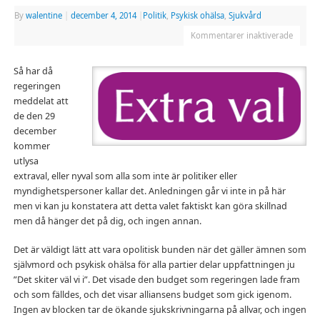
By
walentine
|
december 4, 2014
|
Politik
,
Psykisk ohälsa
,
Sjukvård
Kommentarer inaktiverade
Så har då
regeringen
meddelat att
de den 29
december
kommer
utlysa
extraval, eller nyval som alla som inte är politiker eller
myndighetspersoner kallar det. Anledningen går vi inte in på här
men vi kan ju konstatera att detta valet faktiskt kan göra skillnad
men då hänger det på dig, och ingen annan.
Det är väldigt lätt att vara opolitisk bunden när det gäller ämnen som
självmord och psykisk ohälsa för alla partier delar uppfattningen ju
”Det skiter väl vi i”. Det visade den budget som regeringen lade fram
och som fälldes, och det visar alliansens budget som gick igenom.
Ingen av blocken tar de ökande sjukskrivningarna på allvar, och ingen