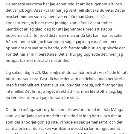
De senaste veckorna har jag ägnat mig åt att läsa igenom allt, och
det var jobbigt. Vissa kvällar har jag varit helt slut ska du veta. Det är
mycket minnen som sveper över en när man läser allt så
koncentrerat, och det mest jobbiga kom efter 12 september.
Samtidigt är jag glad idag för att jag väntade med att släppa
böckerna ett år för med distansen man ändå fått kan man se saker
från ett annat sätt, och samtidigt vågar jag idag vara ännu mer
öppen om om vad som hände, och framförallt hur jag upplevde det.
För det här är min berättelse. Det är hur jag upplevde det, men jag
hoppas faktiskt också att det är din.
Jag saknar dig ikväll. Skulle vilja att du var här och att vi skålade för att
böckerna var klara. Fast då hade det varit en delvis annan berättelse,
med framförallt ett annat slut. Nu blev det inte så, och firar gör jag
inte heller. Det finns ju inget direkt att fira, men lite stolt är jag. Jag
tycker dessutom att jag ska vara lite stolt.
Det är på många sätt mycket som blir avslutat med det här. Många
som jag började prata med efter din död är idag borta, och det är
som det är. Sörjer gör jag inte. Vi hade en sak gemensamt, och det
var du, och när den saken var liksom utredd så fanns inget annat