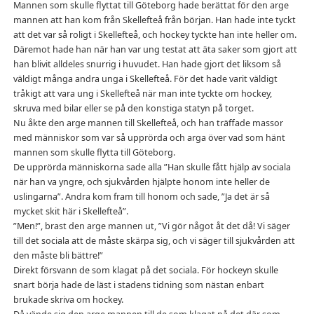
Mannen som skulle flyttat till Göteborg hade berättat för den arge
mannen att han kom från Skellefteå från början. Han hade inte tyckt
att det var så roligt i Skellefteå, och hockey tyckte han inte heller om.
Däremot hade han när han var ung testat att äta saker som gjort att
han blivit alldeles snurrig i huvudet. Han hade gjort det liksom så
väldigt många andra unga i Skellefteå. För det hade varit väldigt
tråkigt att vara ung i Skellefteå när man inte tyckte om hockey,
skruva med bilar eller se på den konstiga statyn på torget.
Nu åkte den arge mannen till Skellefteå, och han träffade massor
med människor som var så upprörda och arga över vad som hänt
mannen som skulle flytta till Göteborg.
De upprörda människorna sade alla ”Han skulle fått hjälp av sociala
när han va yngre, och sjukvården hjälpte honom inte heller de
uslingarna”. Andra kom fram till honom och sade, ”Ja det är så
mycket skit här i Skellefteå”.
”Men!”, brast den arge mannen ut, ”Vi gör något åt det då! Vi säger
till det sociala att de måste skärpa sig, och vi säger till sjukvården att
den måste bli bättre!”
Direkt försvann de som klagat på det sociala. För hockeyn skulle
snart börja hade de läst i stadens tidning som nästan enbart
brukade skriva om hockey.