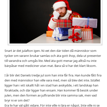
Snart är det julafton igen. Ni vet den där tiden då människor som
tycker om varann brukar samlas och äta gott ihop, dela ut presenter
till varandra och umgås lite. Med äta gott menar jag alltså nu inte
bärpåsar med mediciner utan mat. Bara så vi har det klart liksom.
I år blir det Daniels tredje jul som han inte får fira. Han kunde fått fira
den med människor han ville vara med, men så blev det inte. Istället
ligger han i ett iskallt hål i en stad han avskydde, i ett landskap han
föraktade, och där ligger han ensam. Han kommer få besök under
julen, men den formen av julfirande blir inte samma sak, men vad
bryr ni er om det?
Era liv har väl gått vidare. För inte ville ni lära er något. Inte ville ni se