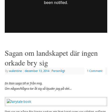
Sagan om landskapet där ingen
orkade bry sig
By
walentine
|
december 13, 2014
|
Personligt
1 Comment
En liten saga till er från mig.
Om någon/Några tar åt sig så bjuder jag på det…
Det var en gång för länge sedan ett litet land som var väldigt avlångt.