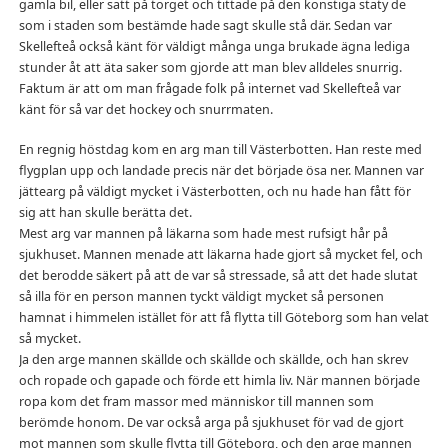
gamla bil, eller satt på torget och tittade på den konstiga staty de
som i staden som bestämde hade sagt skulle stå där. Sedan var
Skellefteå också känt för väldigt många unga brukade ägna lediga
stunder åt att äta saker som gjorde att man blev alldeles snurrig.
Faktum är att om man frågade folk på internet vad Skellefteå var
känt för så var det hockey och snurrmaten.
En regnig höstdag kom en arg man till Västerbotten. Han reste med
flygplan upp och landade precis när det började ösa ner. Mannen var
jättearg på väldigt mycket i Västerbotten, och nu hade han fått för
sig att han skulle berätta det.
Mest arg var mannen på läkarna som hade mest rufsigt hår på
sjukhuset. Mannen menade att läkarna hade gjort så mycket fel, och
det berodde säkert på att de var så stressade, så att det hade slutat
så illa för en person mannen tyckt väldigt mycket så personen
hamnat i himmelen istället för att få flytta till Göteborg som han velat
så mycket.
Ja den arge mannen skällde och skällde och skällde, och han skrev
och ropade och gapade och förde ett himla liv. När mannen började
ropa kom det fram massor med människor till mannen som
berömde honom. De var också arga på sjukhuset för vad de gjort
mot mannen som skulle flytta till Göteborg, och den arge mannen