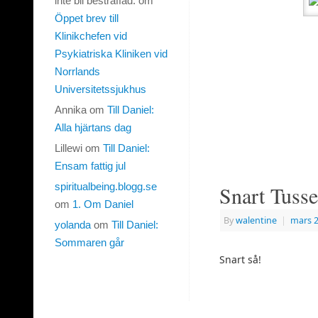
inte bli bestraffad.
om
Öppet brev till
Klinikchefen vid
Psykiatriska Kliniken vid
Norrlands
Universitetssjukhus
Annika
om
Till Daniel:
Alla hjärtans dag
Lillewi
om
Till Daniel:
Ensam fattig jul
spiritualbeing.blogg.se
Snart Tuss
om
1. Om Daniel
By
walentine
|
mars 2
yolanda
om
Till Daniel:
Sommaren går
Snart så!