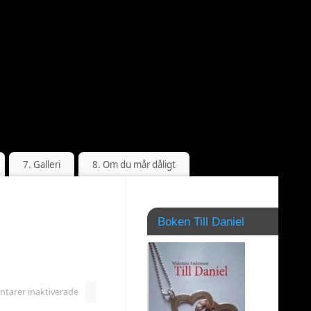
7. Galleri
8. Om du mår dåligt
Boken Till Daniel
arer inaktiverade