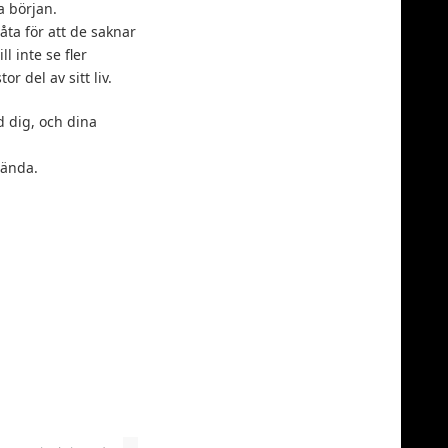
a början.
råta för att de saknar
ll inte se fler
r del av sitt liv.
d dig, och dina
hända.