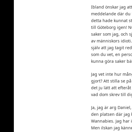
Ibland önskar jag att
meddelande där du för
detta hade kunnat st
till Göteborg igen! 
saker som jag, och s
av människors idioti.
själv att jag tagit r
som du vet, en person
kunna göra saker bät
Jag vet inte hur mån
gjort? Att stilla se 
det ju lätt att efte
vad dom skrev till d
Ja, jag är arg Daniel
den platsen där jag 
Wannabies. Jag har in
Men ilskan jag känne