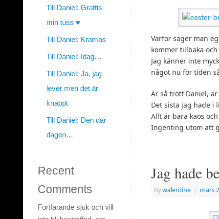
Till Daniel: Grattis
min tuss ♥
Varför säger man egen
Till Daniel: Kramas
kommer tillbaka och s
Till Daniel: Idag…
Jag känner inte mycke
något nu för tiden s
Till Daniel: Ja, jag
lever men det är
Är så trött Daniel, är
knappt
Det sista jag hade i 
Allt är bara kaos och
Till Daniel: Den där
Ingenting utom att 
dagen…
Jag hade be
Recent
Comments
By
walentine
|
mars 2
Fortfarande sjuk och vill