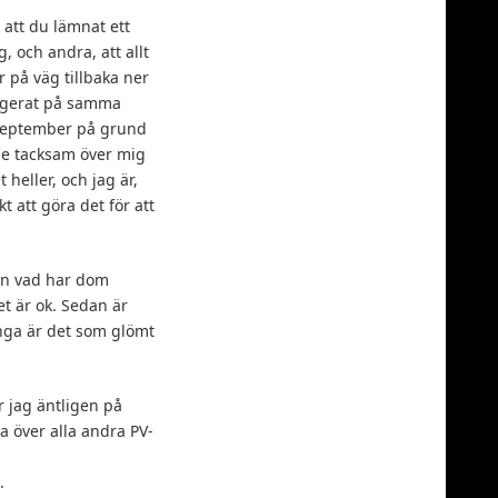
 att du lämnat ett
, och andra, att allt
r på väg tillbaka ner
reagerat på samma
2 september på grund
rede tacksam över mig
 heller, och jag är,
t att göra det för att
men vad har dom
et är ok. Sedan är
ånga är det som glömt
r jag äntligen på
a över alla andra PV-
.