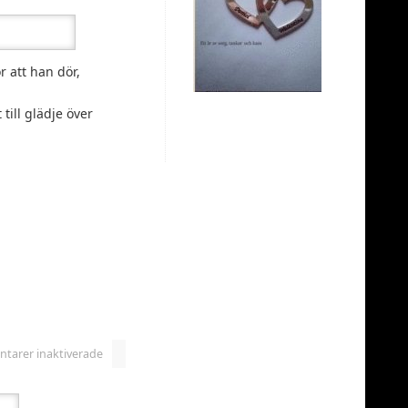
r att han dör,
till glädje över
arer inaktiverade