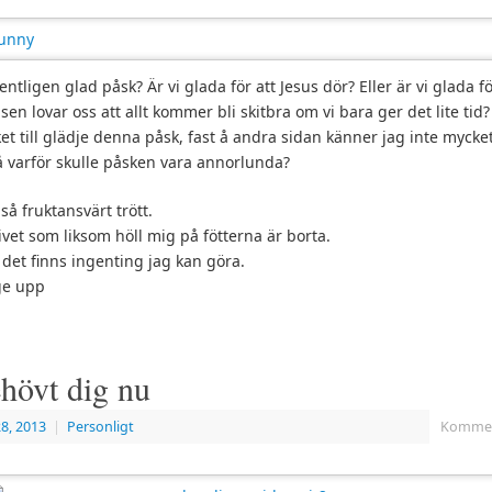
tligen glad påsk? Är vi glada för att Jesus dör? Eller är vi glada fö
en lovar oss att allt kommer bli skitbra om vi bara ger det lite tid?
t till glädje denna påsk, fast å andra sidan känner jag inte mycket 
å varför skulle påsken vara annorlunda?
 så fruktansvärt trött.
livet som liksom höll mig på fötterna är borta.
 det finns ingenting jag kan göra.
ge upp
hövt dig nu
8, 2013
|
Personligt
Komment