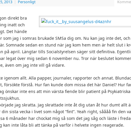
5, 2013
|
Personligt
Komment
gon direkt bra
ing inatt och
igt. Det hände
r som jag i somras brukade SMSa dig om. Nu kan jag inte det, och
t är. Somnade sedan en stund när jag kom hem men är helt slut i kr
an på april. Längtar tills Socialstyrelsen säger sitt definitiva. Egent
 har legat över mig sedan 6 november nu. Tror när beslutet komme
re, även om jag inte vill gå vidare.
äste igenom allt. Alla papper, journaler, rapporter och annat. Blund
llt, försökte förstå. Hur fan kunde dom missa det här Daniel? Hur 
 önskar inte ens att min värsta fiende blir patient på Psykiatriska
tssjukhus.
 började jag skratta. Jag skrattade inte åt dig utan åt hur dumt allt 
 din sista vecka i livet som något ”fint”. Yeah right, såååå fin den va
a 6 månader har chockat mig så som det jag såg och läste i fredag
g kan inte låta bli att tänka på varför i helvete ingen reagerade.