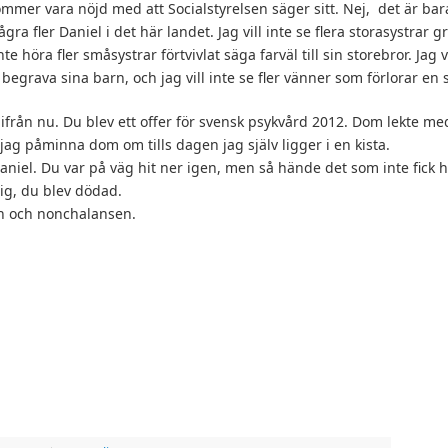
kommer vara nöjd med att Socialstyrelsen säger sitt. Nej, det är bar
ågra fler Daniel i det här landet. Jag vill inte se flera storasystrar g
 inte höra fler småsystrar förtvivlat säga farväl till sin storebror. Jag vi
egrava sina barn, och jag vill inte se fler vänner som förlorar en sto
 ifrån nu. Du blev ett offer för svensk psykvård 2012. Dom lekte me
jag påminna dom om tills dagen jag själv ligger i en kista.
 Daniel. Du var på väg hit ner igen, men så hände det som inte fick 
dig, du blev dödad.
n och nonchalansen.