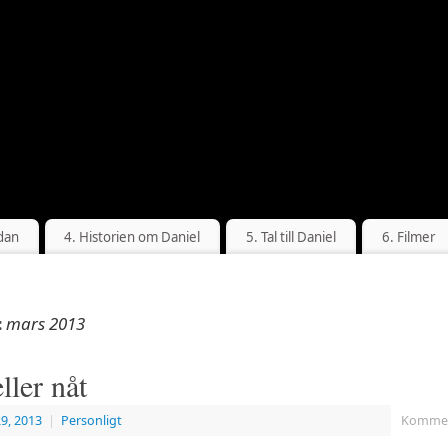
dan
4. Historien om Daniel
5. Tal till Daniel
6. Filmer
mars 2013
:
ller nåt
9, 2013
|
Personligt
Komment