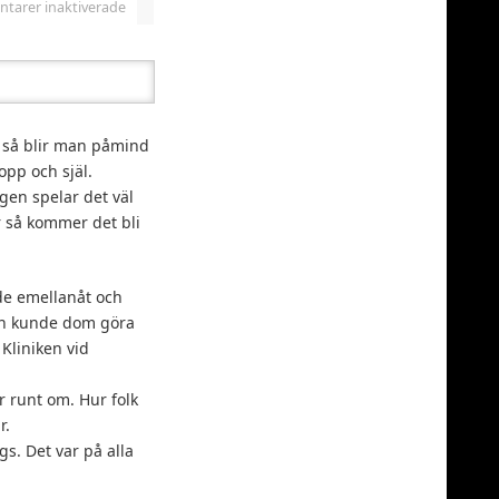
arer inaktiverade
 så blir man påmind
opp och själ.
ligen spelar det väl
r så kommer det bli
ade emellanåt och
fan kunde dom göra
 Kliniken vid
är runt om. Hur folk
r.
s. Det var på alla