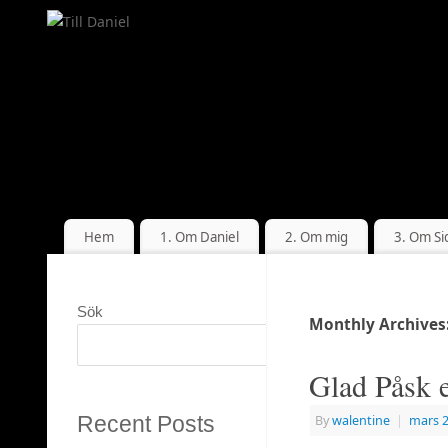
Hem
1. Om Daniel
2. Om mig
3. Om Si
Sök
Monthly Archives
Sök
Glad Påsk e
Recent Posts
By
walentine
|
mars 2