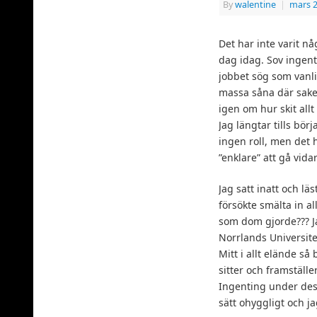
By
walentine
|
mars 2
Det har inte varit nå
dag idag. Sov ingent
jobbet sög som vanl
massa såna där sake
igen om hur skit all
Jag längtar tills börj
ingen roll, men det
”enklare” att gå vida
Jag satt inatt och l
försökte smälta in a
som dom gjorde??? Jag
Norrlands Universite
Mitt i allt elände så
sitter och framställer
Ingenting under dess
sätt ohyggligt och ja