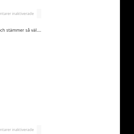
arer inaktiverade
 och stämmer så väl….
arer inaktiverade