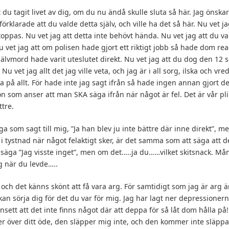
 du tagit livet av dig, om du nu ändå skulle sluta så här. Jag önskar
klarade att du valde detta själv, och ville ha det så här. Nu vet jag
oppas. Nu vet jag att detta inte behövt hända. Nu vet jag att du va
Nu vet jag att om polisen hade gjort ett riktigt jobb så hade dom 
jälvmord hade varit uteslutet direkt. Nu vet jag att du dog den 1
 Nu vet jag allt det jag ville veta, och jag är i all sorg, ilska och v
eda på allt. För hade inte jag sagt ifrån så hade ingen annan gjort det
 som anser att man SKA säga ifrån när något är fel. Det är vår plik
tre.
ga som sagt till mig, ”Ja han blev ju inte bättre där inne direkt”, 
på i tystnad när något felaktigt sker, är det samma som att säga att d
råt säga ”Jag visste inget”, men om det…..ja du……vilket skitsnack. M
ig när du levde…..
, och det känns skönt att få vara arg. För samtidigt som jag är arg ä
kan sörja dig för det du var för mig. Jag har lagt ner depressionern
sett att det inte finns något där att deppa för så låt dom hålla på!
r över ditt öde, den släpper mig inte, och den kommer inte släppa