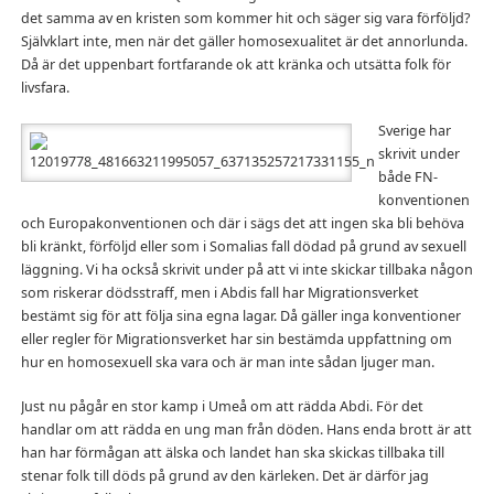
det samma av en kristen som kommer hit och säger sig vara förföljd?
Självklart inte, men när det gäller homosexualitet är det annorlunda.
Då är det uppenbart fortfarande ok att kränka och utsätta folk för
livsfara.
Sverige har
skrivit under
både FN-
konventionen
och Europakonventionen och där i sägs det att ingen ska bli behöva
bli kränkt, förföljd eller som i Somalias fall dödad på grund av sexuell
läggning. Vi ha också skrivit under på att vi inte skickar tillbaka någon
som riskerar dödsstraff, men i Abdis fall har Migrationsverket
bestämt sig för att följa sina egna lagar. Då gäller inga konventioner
eller regler för Migrationsverket har sin bestämda uppfattning om
hur en homosexuell ska vara och är man inte sådan ljuger man.
Just nu pågår en stor kamp i Umeå om att rädda Abdi. För det
handlar om att rädda en ung man från döden. Hans enda brott är att
han har förmågan att älska och landet han ska skickas tillbaka till
stenar folk till döds på grund av den kärleken. Det är därför jag