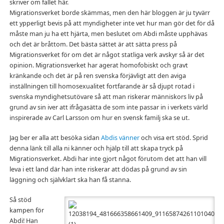
skriver om fallet här.
Migrationsverket borde skämmas, men den här bloggen är ju tyvärr
ett ypperligt bevis på att myndigheter inte vet hur man gör det för då
måste man ju ha ett hjärta, men beslutet om Abdi måste upphävas
och det är bråttom. Det bästa sättet är att sätta press på
Migrationsverket för om det är något statliga verk avskyr så är det
opinion. Migrationsverket har agerat homofobiskt och gravt
kränkande och det är på ren svenska förjävligt att den aviga
inställningen till homosexualitet fortfarande är så djupt rotad i
svenska myndighetsutövare så att man riskerar människors liv på
grund av sin iver att ifrågasätta de som inte passar in i verkets värld
inspirerade av Carl Larsson om hur en svensk familj ska se ut.
Jag ber er alla att besöka sidan
Abdis vänner
och visa ert stöd. Sprid
denna länk till alla ni känner och hjälp till att skapa tryck på
Migrationsverket. Abdi har inte gjort något förutom det att han vill
leva i ett land där han inte riskerar att dödas på grund av sin
läggning och självklart ska han få stanna.
Så stöd
kampen för
Abdi! Han