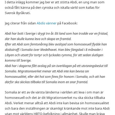
I detta inlägg kommer jag ber er att stötta Abdi, en ung man som
också fått känna på den cyniska och iskalla värld som kallas för
Svensk Byråkrati.
Jag citerar från sidan
Abdis vänner
på Facebook:
Abdi har bott i Sverige i drygt tre år. Ett land som han trodde var en fristad,
där han skulle kunna leva och skapa en framtid.
Efter att Abdi som femtonåring blev avslöjad som homosexuell flydde han
dödsstraff i Somalia över Medelhavet. Han blev fängslad i 8 månader i
Libyen och utsatt för tortyr och lyckades rymma, för att sedan slutligen
komma till Sverige.
Abdi har i dagarna fått avslag på sin överklaga
n på ett utvisningsbeslut till
Somalia. Migrationsverket menar att Abdi inte kan bevisa sin
homosexualitet, eller det hot som finns för honom i Somalia, och att han
därför ska skickas tillbaka till Somalia inom en snar framtid.
Somalia är ett av de värsta länderna i världen att leva i om man är
homosexuell och det är dit Migrationsverket nu ska skicka tillbaka
Abdi. Verket menar alltså att Abdi inte kan bevisa sin homosexualitet
och bara den inställningen är skamligt kränkande mot inte bara Abdi
utan mot världens HBTQ-befolkning i allmänhet. Skulle man kräva