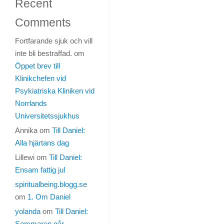
Recent
Personligt
Kommentarer
Comments
inaktiverade
Fortfarande sjuk och vill
inte bli bestraffad.
om
Det
Öppet brev till
är
Klinikchefen vid
söndag
Psykiatriska Kliniken vid
och
Norrlands
jag
Universitetssjukhus
är
trött.
Annika
om
Till Daniel:
Jag
Alla hjärtans dag
är
Lillewi
om
Till Daniel:
mer
Ensam fattig jul
än
spiritualbeing.blogg.se
trött
om
1. Om Daniel
faktiskt.
Är
yolanda
om
Till Daniel:
totalt
Sommaren går