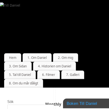
Hem
1. Om Daniel
2. Om mig
3. Om Sidan
4. Historien om Daniel
5. Tal till Daniel
6. Filmer
7. Galleri
8. Om du mår dåligt
Sök
Boken Till Daniel
Monthly