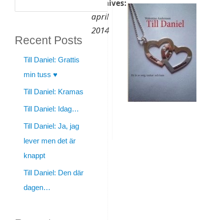
Sök
Archives:
april
2014
Recent Posts
Till
Till Daniel: Grattis
Daniel:
min tuss ♥
Till Daniel: Kramas
Tankar
Till Daniel: Idag…
By
Till Daniel: Ja, jag
walentine
lever men det är
|
knappt
april
Till Daniel: Den där
27,
dagen…
2014
|