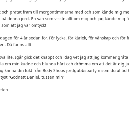
it och pratat fram till morgontimmarna med och som kände mig me
på denna jord. En vän som visste allt om mig och jag kände mig f
som att jag var omtyckt.
 dagen för 4 år sedan för. För lycka, för kärlek, för vänskap och för 
en. Då fanns allt!
va lite. Igår gick det knappt och idag vet jag att jag kommer gråta 
lla om min kudde och blunda hårt och drömma om att det är dig ja
n jag känna din lukt från Body Shops jordgubbsparfym som du alltid 
tyst ”Godnatt Daniel, tussen min”
heten