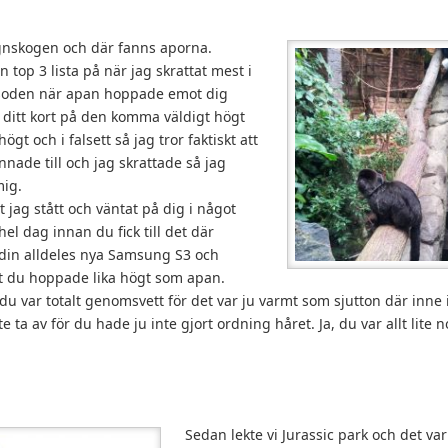
egnskogen och där fanns aporna.
 top 3 lista på när jag skrattat mest i
pisoden när apan hoppade emot dig
it ditt kort på den komma väldigt högt
högt och i falsett så jag tror faktiskt att
nade till och jag skrattade så jag
mig.
t jag stått och väntat på dig i något
l dag innan du fick till det där
 din alldeles nya Samsung S3 och
tt du hoppade lika högt som apan.
 du var totalt genomsvett för det var ju varmt som sjutton där inn
 ta av för du hade ju inte gjort ordning håret. Ja, du var allt lite
Sedan lekte vi Jurassic park och det v