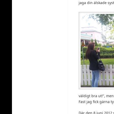
jaga din älskade sys
väldigt bra ut!”, men
Fast jag fick gärna t
Där den 8 juni 2012 v