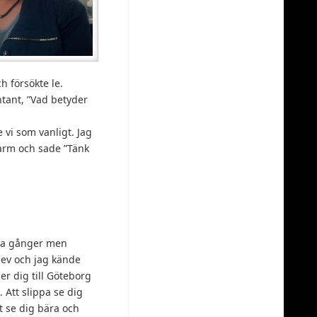
ch försökte le.
ntant, ”Vad betyder
 vi som vanligt. Jag
n arm och sade ”Tänk
nga gånger men
lev och jag kände
er dig till Göteborg
 Att slippa se dig
t se dig bära och