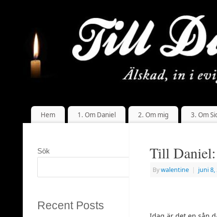
Hem
1. Om Daniel
2. Om mig
3. Om Si
Till Daniel:
Sök
Sök
By
walentine
|
juni 8,
Recent Posts
Idag är det en sån 