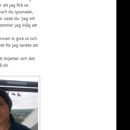
 att jag fick se.
e och du lyssnade,
r sade du ”Jag vill
kommer jag ihåg att
innan vi gick ut och
 för jag tänkte att
t biljetter och det
vå dö