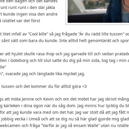
 lite den dagen och det kändes
unt runt runt i den där jäkla
art kunde ingen visa den andre
 istället var det först
ett litet infall av ”Cool kille” så jag frågade ”Är du rädd lille tussen” o
 sånt sätt som bara du kunde. Inte alltid helt genomtänkt och spo
r att hjulet skulle rasa ihop och jag garvade till och sedan pratade
len i Göteborg och till slut satte du dig på min sida, tog tag i mi
lle”
n”, svarade jag och längtade lika mycket jag.
ta tussen och det kommer du för alltid göra <3
gs att möta Jennie och Kevin och om det mötet har jag skrivit må
g kärleken i dina ögon när du såg dom. Jag minns hur lycklig du b
för att jag kunde vara med om det här. Jag var stolt då att jag fått n
t jobbig vecka i Umeå och att se dig nu så här glad gjorde mig glad.
 webcamen och fråga ”Varför är jag så ensam Walle” utan nu iställe