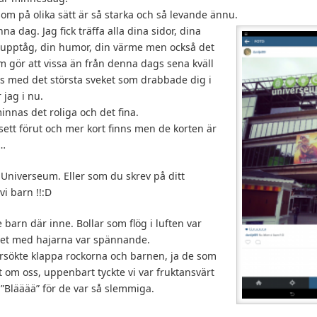
som på olika sätt är så starka och så levande ännu.
 dag. Jag fick träffa alla dina sidor, dina
 upptåg, din humor, din värme men också det
 gör att vissa än från denna dags sena kväll
is med det största sveket som drabbade dig i
r jag i nu.
minnas det roliga och det fina.
 sett förut och mer kort finns men de korten är
d…
Universeum. Eller som du skrev på ditt
vi barn !!:D
ite barn där inne. Bollar som flög i luften var
riet med hajarna var spännande.
försökte klappa rockorna och barnen, ja de som
t om oss, uppenbart tyckte vi var fruktansvärt
”Blääää” för de var så slemmiga.