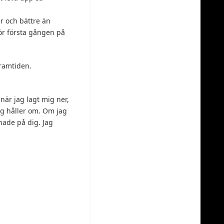
r och bättre än
ör första gången på
framtiden.
när jag lagt mig ner,
g håller om. Om jag
hade på dig. Jag