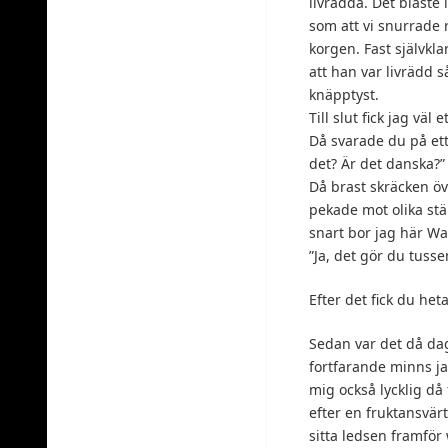
livrädda. Det blåste
som att vi snurrade r
korgen. Fast självkl
att han var livrädd så
knäpptyst.
Till slut fick jag väl 
Då svarade du på ett
det? Är det danska?”
Då brast skräcken öve
pekade mot olika stäl
snart bor jag här Wa
”Ja, det gör du tusse
Efter det fick du he
Sedan var det då da
fortfarande minns ja
mig också lycklig då 
efter en fruktansvär
sitta ledsen framför