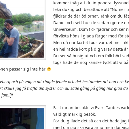
kommer ihåg att du imponerat lyssnade
leka duktig och berättade att ”Numer t
fjädrar de där ödlorna”. Tänk om du fått 
Daniel och sett hur de sedan gjorde o
Universeum. Dom fick fjädrar och ser 
förväxta höns i glada färger med för st
Men då när kortet togs var det mer rikt
en hel radda kort på dig varav detta är
Du ser så busig ut och om folk hört vad
togs hade de nog kanske tyckt att vi båd
nen passar sig inte här
 Liseberg och på vägen dit ringde Jennie och det bestämdes att hon och K
 skulle jag få träffa din syster och du sade gång på gång hur glad du 
 familj!
Fast innan besökte vi Evert Taubes värl
väldigt märklig besök.
För du gillade det så och det hade jag 
med om jag ska vara ärlig men där vis