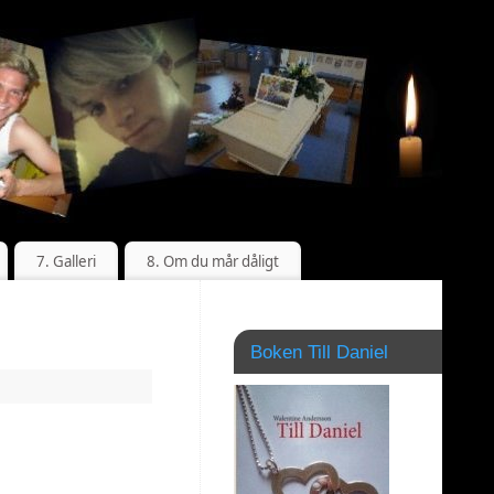
7. Galleri
8. Om du mår dåligt
Boken Till Daniel