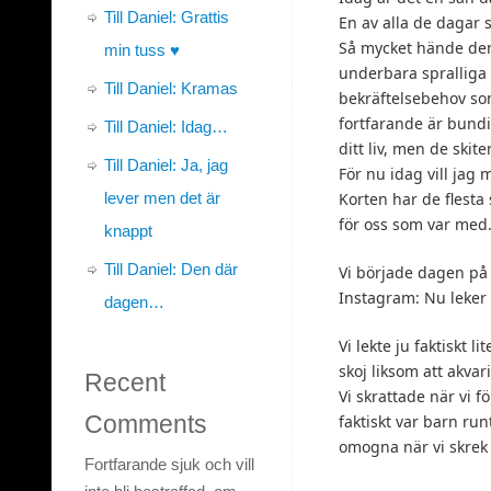
Till Daniel: Grattis
En av alla de dagar 
Så mycket hände denna
min tuss ♥
underbara spralliga
Till Daniel: Kramas
bekräftelsebehov som
fortfarande är bund
Till Daniel: Idag…
ditt liv, men de skite
Till Daniel: Ja, jag
För nu idag vill jag 
lever men det är
Korten har de flesta
för oss som var me
knappt
Till Daniel: Den där
Vi började dagen på 
Instagram: Nu leker 
dagen…
Vi lekte ju faktiskt l
skoj liksom att akva
Recent
Vi skrattade när vi 
Comments
faktiskt var barn run
omogna när vi skrek 
Fortfarande sjuk och vill