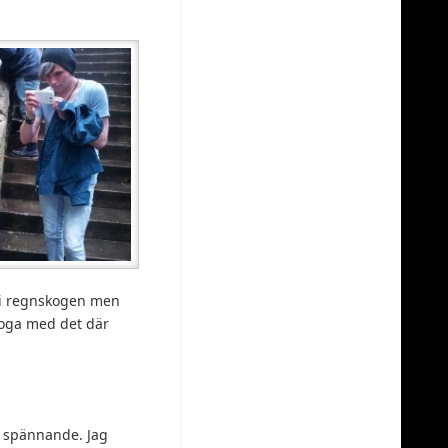
e i regnskogen men
 noga med det där
ar spännande. Jag