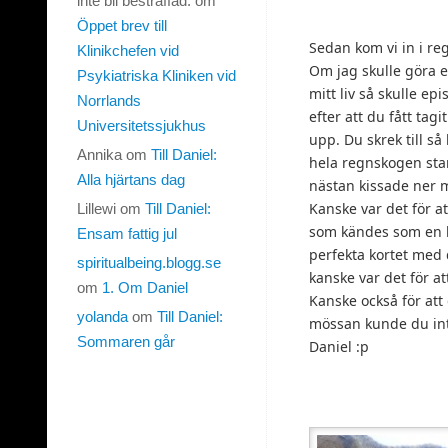
inte bli bestraffad.
om
Öppet brev till
Sedan kom vi in i r
Klinikchefen vid
Om jag skulle göra en
Psykiatriska Kliniken vid
mitt liv så skulle e
Norrlands
efter att du fått tag
Universitetssjukhus
upp. Du skrek till så 
Annika
om
Till Daniel:
hela regnskogen stan
Alla hjärtans dag
nästan kissade ner 
Kanske var det för at
Lillewi
om
Till Daniel:
som kändes som en he
Ensam fattig jul
perfekta kortet med
spiritualbeing.blogg.se
kanske var det för a
om
1. Om Daniel
Kanske också för att
yolanda
om
Till Daniel:
mössan kunde du inte
Sommaren går
Daniel :p