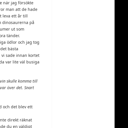
 när jag försökte
ror man att de hade
leva ett år till
m dinosaurerna på
numer ut som
ora tänder.
iga ödlor och jag tog
 det bästa
 vi sade innan kortet
a var lite väl busiga
evin skulle komma till
var över det. Snart
d och det blev ett
inte direkt räknat
ade du en väldigt