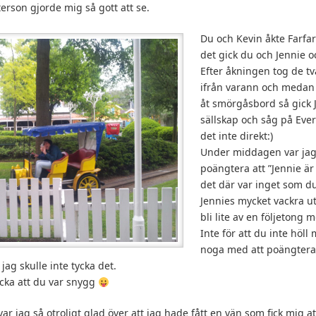
terson gjorde mig så gott att se.
Du och Kevin åkte Farfar
det gick du och Jennie o
Efter åkningen tog de t
ifrån varann och medan 
åt smörgåsbord så gick 
sällskap och såg på Ever
det inte direkt:)
Under middagen var jag
poängtera att ”Jennie är
det där var inget som du
Jennies mycket vackra u
bli lite av en följetong 
Inte för att du inte höll
noga med att poängtera 
 jag skulle inte tycka det.
ycka att du var snygg
ar jag så otroligt glad över att jag hade fått en vän som fick mig a