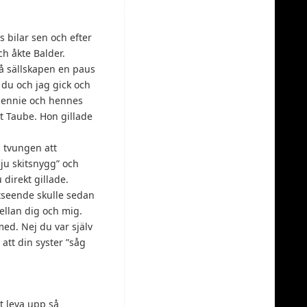
s bilar sen och efter
ch åkte Balder.
vå sällskapen en paus
du och jag gick och
Jennie och hennes
t Taube. Hon gillade
 tvungen att
 ju skitsnygg” och
 direkt gillade.
tseende skulle sedan
mellan dig och mig.
 med. Nej du var själv
att din syster ”såg
tt leva upp så