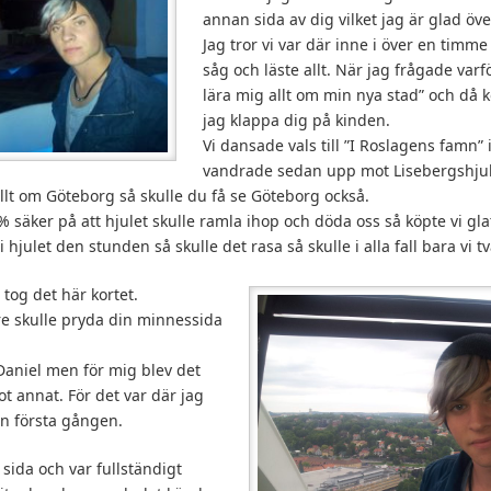
annan sida av dig vilket jag är glad över
Jag tror vi var där inne i över en timm
såg och läste allt. När jag frågade varfö
lära mig allt om min nya stad” och då 
jag klappa dig på kinden.
Vi dansade vals till ”I Roslagens famn” 
vandrade sedan upp mot Lisebergshjulet
allt om Göteborg så skulle du få se Göteborg också.
säker på att hjulet skulle ramla ihop och döda oss så köpte vi glat
i hjulet den stunden så skulle det rasa så skulle i alla fall bara vi t
 tog det här kortet.
re skulle pryda din minnessida
Daniel men för mig blev det
ot annat. För det var där jag
en första gången.
n sida och var fullständigt