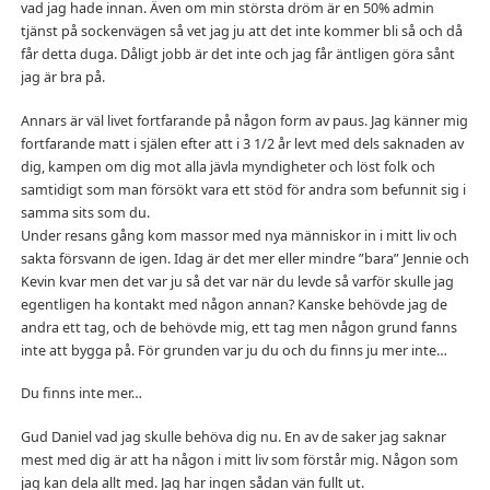
vad jag hade innan. Även om min största dröm är en 50% admin
tjänst på sockenvägen så vet jag ju att det inte kommer bli så och då
får detta duga. Dåligt jobb är det inte och jag får äntligen göra sånt
jag är bra på.
Annars är väl livet fortfarande på någon form av paus. Jag känner mig
fortfarande matt i själen efter att i 3 1/2 år levt med dels saknaden av
dig, kampen om dig mot alla jävla myndigheter och löst folk och
samtidigt som man försökt vara ett stöd för andra som befunnit sig i
samma sits som du.
Under resans gång kom massor med nya människor in i mitt liv och
sakta försvann de igen. Idag är det mer eller mindre ”bara” Jennie och
Kevin kvar men det var ju så det var när du levde så varför skulle jag
egentligen ha kontakt med någon annan? Kanske behövde jag de
andra ett tag, och de behövde mig, ett tag men någon grund fanns
inte att bygga på. För grunden var ju du och du finns ju mer inte…
Du finns inte mer…
Gud Daniel vad jag skulle behöva dig nu. En av de saker jag saknar
mest med dig är att ha någon i mitt liv som förstår mig. Någon som
jag kan dela allt med. Jag har ingen sådan vän fullt ut.