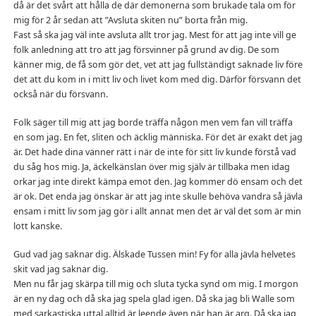
då är det svårt att hålla de där demonerna som brukade tala om för
mig för 2 år sedan att ”Avsluta skiten nu” borta från mig.
Fast så ska jag väl inte avsluta allt tror jag. Mest för att jag inte vill ge
folk anledning att tro att jag försvinner på grund av dig. De som
känner mig, de få som gör det, vet att jag fullständigt saknade liv före
det att du kom in i mitt liv och livet kom med dig. Därför försvann det
också när du försvann.
Folk säger till mig att jag borde träffa någon men vem fan vill träffa
en som jag. En fet, sliten och äcklig människa. För det är exakt det jag
är. Det hade dina vänner rätt i när de inte för sitt liv kunde förstå vad
du såg hos mig. Ja, äckelkänslan över mig själv är tillbaka men idag
orkar jag inte direkt kämpa emot den. Jag kommer dö ensam och det
är ok. Det enda jag önskar är att jag inte skulle behöva vandra så jävla
ensam i mitt liv som jag gör i allt annat men det är väl det som är min
lott kanske.
Gud vad jag saknar dig. Älskade Tussen min! Fy för alla jävla helvetes
skit vad jag saknar dig.
Men nu får jag skärpa till mig och sluta tycka synd om mig. I morgon
är en ny dag och då ska jag spela glad igen. Då ska jag bli Walle som
med sarkastiska uttal alltid är leende även när han är arg. Då ska jag