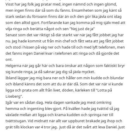
Visst har jag folk jag pratar med, ingen nämnd och ingen glömd,
men ingen finns där så som du fanns. Ensamheten som jag känt så
stark sedan du försvann finns där än och den gör lika jävla ont idag
som den alltid gjort. Fortfarande kan jag komma på mig själv med att
vilja ringa och berätta något och sen ”Nej just de ja”
Senast som det var riktigt så där starkt var när jag fått jobbet jag har
nu. Jag hade kommit ut från min chef och fått veta att jag fått jobbet
och stod i hissen på väg ner och hade till och med lyft telefonen, men
det fanns ingen Daniel kvar i telefonen att ringa och då gjorde det
ont.
Helgerna när jag går här och bara önskar att någon som faktiskt bryr
sig kunde ringa, ja då saknar jag dig så jävla mycket.
Ibland lägger jag mig bara ner och håller om min kudde och blundar
och ibland känns det som att du är där då. Som det var när vi kunde
ligga och prata om allt från livet, döden, kärleken till ”Lotta på
Liseberg”.
Igår var en sådan dag. Hela dagen vankade jag mest omkring
hemma och ingenting blev gjort. På kvällen hade jag tvättid så jag
växlade mellan att ligga och krama kudden och springa ner till
tvättstugan. Vid midnatt när allt var uppburet brakade jag ihop och
grät tills klockan var 4 tror jag. Just då är det svårt att leva Daniel. Just