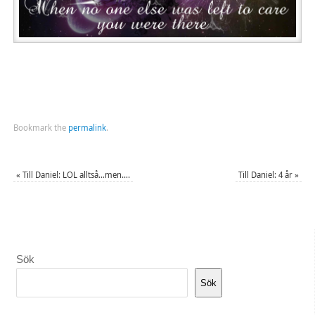
Bookmark the
permalink
.
«
Till Daniel: LOL alltså…men….
Till Daniel: 4 år
»
Sök
Sök