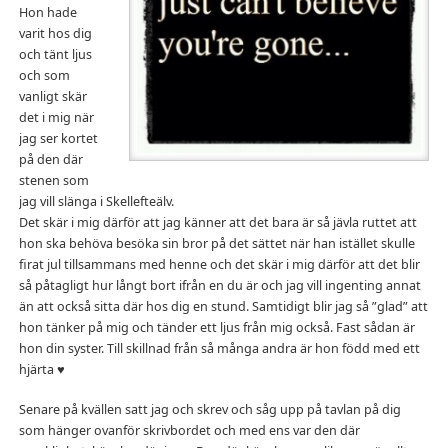
Hon hade
varit hos dig
och tänt ljus
och som
vanligt skär
det i mig när
jag ser kortet
på den där
stenen som
jag vill slänga i Skellefteälv.
Det skär i mig därför att jag känner att det bara är så jävla ruttet att
hon ska behöva besöka sin bror på det sättet när han istället skulle
firat jul tillsammans med henne och det skär i mig därför att det blir
så påtagligt hur långt bort ifrån en du är och jag vill ingenting annat
än att också sitta där hos dig en stund. Samtidigt blir jag så ”glad” att
hon tänker på mig och tänder ett ljus från mig också. Fast sådan är
hon din syster. Till skillnad från så många andra är hon född med ett
hjärta ♥
Senare på kvällen satt jag och skrev och såg upp på tavlan på dig
som hänger ovanför skrivbordet och med ens var den där