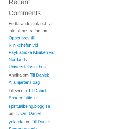
Recent
2014
Comments
|
Fortfarande sjuk och vill
Personligt
inte bli bestraffad.
om
Öppet brev till
Klinikchefen vid
Psykiatriska Kliniken vid
Har
Norrlands
ägnat
kvällen
Universitetssjukhus
och
Annika
om
Till Daniel:
natten
Alla hjärtans dag
till
Lillewi
om
Till Daniel:
att
Ensam fattig jul
gå
igenom
spiritualbeing.blogg.se
gamla
om
1. Om Daniel
loggar.
yolanda
om
Till Daniel:
Varför
Sommaren går