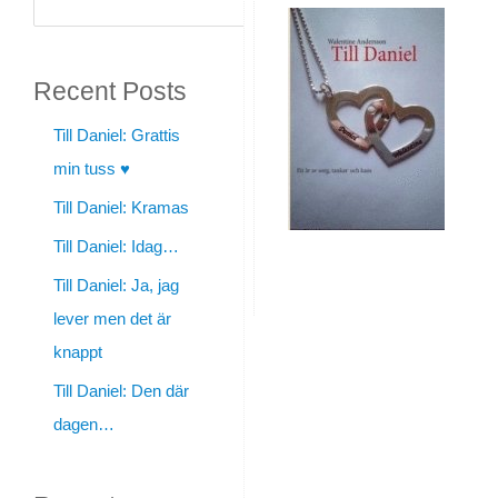
Daniel:
Sök
Under
Recent Posts
natten
kan
Till Daniel: Grattis
min tuss ♥
ingen
Till Daniel: Kramas
höra
Till Daniel: Idag…
dig
Till Daniel: Ja, jag
gråta
lever men det är
knappt
By
Till Daniel: Den där
walentine
dagen…
|
augusti
20,