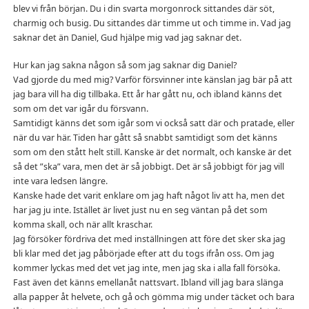
blev vi från början. Du i din svarta morgonrock sittandes där söt,
charmig och busig. Du sittandes där timme ut och timme in. Vad jag
saknar det än Daniel, Gud hjälpe mig vad jag saknar det.
Hur kan jag sakna någon så som jag saknar dig Daniel?
Vad gjorde du med mig? Varför försvinner inte känslan jag bär på att
jag bara vill ha dig tillbaka. Ett år har gått nu, och ibland känns det
som om det var igår du försvann.
Samtidigt känns det som igår som vi också satt där och pratade, eller
när du var här. Tiden har gått så snabbt samtidigt som det känns
som om den stått helt still. Kanske är det normalt, och kanske är det
så det ”ska” vara, men det är så jobbigt. Det är så jobbigt för jag vill
inte vara ledsen längre.
Kanske hade det varit enklare om jag haft något liv att ha, men det
har jag ju inte. Istället är livet just nu en seg väntan på det som
komma skall, och när allt kraschar.
Jag försöker fördriva det med inställningen att före det sker ska jag
bli klar med det jag påbörjade efter att du togs ifrån oss. Om jag
kommer lyckas med det vet jag inte, men jag ska i alla fall försöka.
Fast även det känns emellanåt nattsvart. Ibland vill jag bara slänga
alla papper åt helvete, och gå och gömma mig under täcket och bara