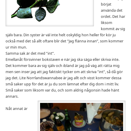
börjat
använda det
ordet. Det har
liksom
kommit av sig
själv bara. Din syster är väl inte helt oskyldig hon heller för kör ju
också med det så allt oftare blir det ”Jag flänna innan”, som kommer
ur min mun.
Samma sak är det med ”int”.
Emellanåt försvinner bokstaven e när jag ska säga eller skriva inte.
Det kommer bara av sig själv och ibland är jag på väg att rätta mig
men sen inser jag att jag faktiskt tycker om att skriva ”int”, så då gör
jag det. Lite Norrlandswannabee är jag allt och visst kommer dessa
små saker upp för det är ju du som lämnat efter dig dom i mitt liv.
Små saker som liksom var du, och som aldrig någonsin hade hänt
annars.
Nåt annat är