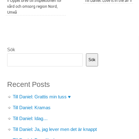
«
Öppet brev till Inspektionen för
Till Daniel: Love is in the air
»
vård och omsorg region Nord,
Umeå
Sök
Sök
Recent Posts
Till Daniel: Grattis min tuss ♥
Till Daniel: Kramas
Till Daniel: Idag…
Till Daniel: Ja, jag lever men det är knappt