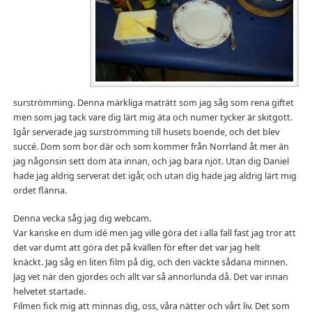
surströmming. Denna märkliga maträtt som jag såg som rena giftet
men som jag tack vare dig lärt mig äta och numer tycker är skitgott.
Igår serverade jag surströmming till husets boende, och det blev
succé. Dom som bor där och som kommer från Norrland åt mer än
jag någonsin sett dom äta innan, och jag bara njöt. Utan dig Daniel
hade jag aldrig serverat det igår, och utan dig hade jag aldrig lärt mig
ordet flänna.
Denna vecka såg jag dig webcam.
Var kanske en dum idé men jag ville göra det i alla fall fast jag tror att
det var dumt att göra det på kvällen för efter det var jag helt
knäckt. Jag såg en liten film på dig, och den väckte sådana minnen.
Jag vet när den gjordes och allt var så annorlunda då. Det var innan
helvetet startade.
Filmen fick mig att minnas dig, oss, våra nätter och vårt liv. Det som