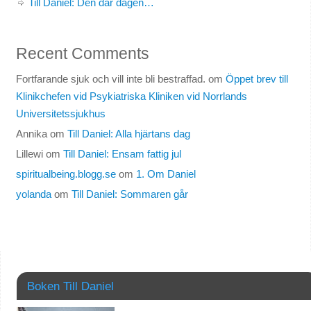
Till Daniel: Den där dagen…
Recent Comments
Fortfarande sjuk och vill inte bli bestraffad.
om
Öppet brev till
Klinikchefen vid Psykiatriska Kliniken vid Norrlands
Universitetssjukhus
Annika
om
Till Daniel: Alla hjärtans dag
Lillewi
om
Till Daniel: Ensam fattig jul
spiritualbeing.blogg.se
om
1. Om Daniel
yolanda
om
Till Daniel: Sommaren går
Boken Till Daniel