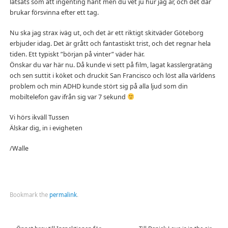
låtsats som att ingenting hänt men du vet ju hur jag är, och det där
brukar försvinna efter ett tag.
Nu ska jag strax iväg ut, och det är ett riktigt skitväder Göteborg
erbjuder idag. Det är grått och fantastiskt trist, och det regnar hela
tiden. Ett typiskt ”början på vinter” väder här.
Önskar du var här nu. Då kunde vi sett på film, lagat kasslergratäng
och sen suttit i köket och druckit San Francisco och löst alla världens
problem och min ADHD kunde stört sig på alla ljud som din
mobiltelefon gav ifrån sig var 7 sekund
Vi hörs ikväll Tussen
Älskar dig, in i evigheten
/Walle
Bookmark the
permalink
.