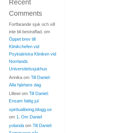
Recent
Comments
Fortfarande sjuk och vill
inte bli bestraffad.
om
Öppet brev till
Sitter
Klinikchefen vid
vid
Psykiatriska Kliniken vid
datorn
Norrlands
på
Universitetssjukhus
jobbet.
Sov
Annika
om
Till Daniel:
inget
Alla hjärtans dag
inatt
Lillewi
om
Till Daniel:
igen
Ensam fattig jul
och
spiritualbeing.blogg.se
är
om
1. Om Daniel
väl
extra
yolanda
om
Till Daniel:
känslig.
Sommaren går