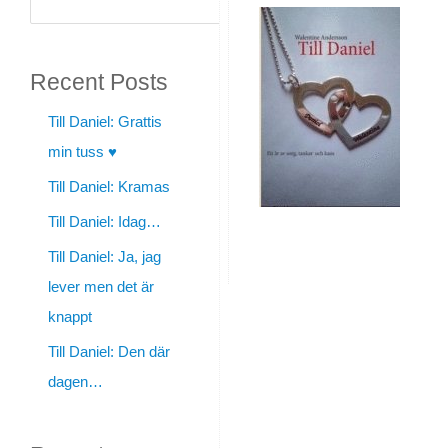
Daniel:
Sök
En
Recent Posts
sådan
där
Till Daniel: Grattis
min tuss ♥
smäll
Till Daniel: Kramas
By
Till Daniel: Idag…
walentine
Till Daniel: Ja, jag
|
lever men det är
juni
knappt
20,
Till Daniel: Den där
2013
dagen…
|
Personligt