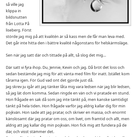
så ville jag
klippa in
bildsnutten
från Lotta På
liseberg. Först
störde jag mig på att kvalitén är så kass men de får man leva med.
Det går inte hitta den i bättre kvalité någonstans för helskärmsläge.
Sen när jag satt där och tittade på allt, så slog det mig…
Där satt vi fyra ihop. Du, Jennie, Kevin och jag. Då bröt det loss och
sedan bestämde jag mig för att vänta med film för inatt. Istället kom
tårarna igen. För Gud vad ont det gjorde just då.
Jag skrev ju igår att jag tänker låta mig vara ledsen när jag blir ledsen,
så jag lät dom komma. Sedan ringde en vän och vi pratade en stund.
Hon frågade en sak då som jag inte tänkt på, men kanske samtidigt
tänkt på hela tiden. Hon frågade varför jag aldrig kallar dig för min
pojkvän. Hon sade att jag pratar, och skriver en massa, och enormt
känslosamt där jag pratar om oss, om livet, om framtid och allt, men
aldrig att jag kallar dig min pojkvän. Hon fick mig att fundera på de
där, och visst stämmer det.