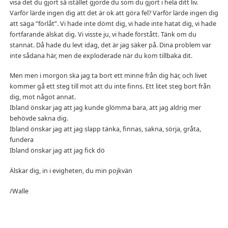
visa det du gjort så istället gjorde du som du gjort i hela ditt liv.
Varför lärde ingen dig att det är ok att göra fel? Varför lärde ingen dig
att säga ”förlåt”. Vi hade inte dömt dig, vi hade inte hatat dig, vi hade
fortfarande älskat dig. Vi visste ju, vi hade förstått. Tänk om du
stannat. Då hade du levt idag, det är jag säker på. Dina problem var
inte sådana här, men de exploderade när du kom tillbaka dit.
Men men i morgon ska jag ta bort ett minne från dig här, och livet
kommer gå ett steg till mot att du inte finns. Ett litet steg bort från
dig, mot något annat.
Ibland önskar jag att jag kunde glömma bara, att jag aldrig mer
behövde sakna dig.
Ibland önskar jag att jag slapp tänka, finnas, sakna, sörja, gråta,
fundera
Ibland önskar jag att jag fick dö
Älskar dig, in i evigheten, du min pojkvän
/Walle