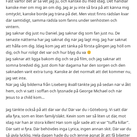
Fast varför det är så vet jag ju, och kanske du med idag. Det handlar
kanske mer om mig än om dig. Jag är ju inte så bra på att känna mig
omtyckt, kanske borde jag träna på det. Men visst finns rädslan kvar
där samtidigt, samma rädsla som fanns under senhösten och
vintern.
Jag saknar dig just nu Daniel. Jag saknar dig som fan just nu. De
senaste nätterna har jag saknat dig när jag lagt mig. Jag har saknat
att hålla om dig. Idag kom jag att tänka på första gången jag höll om
dig, och hur roligt det var och hur blyg du va
Jag saknar att ligga bakom dig och se på film, och jag saknar att
somna bredvid dig. Just dom här dagarna har den sorgen och den
saknaden varit extra tung. Kanske är det normalt att det kommer nu,
jag vet inte.
När jag såg bilderna från Liseberg ikväll tänkte jag på sedan när vi åkt
hem, och vi satt i soffan och lyssnade på George Michael och när
Jesus to a child kom…
Jag tänkte också på att där var du! Där var du i Göteborg. Vi satt där
alla fyra, som en liten familj/släkt. Kevin som ser så liten ut där, mot
idag när han är stora killen! Han som igår sade att vi var ”tuffa killar”.
Där satt vi fyra. Där behövdes inga Lyrica, ingen annan skit. Där var du
så jävla lycklig. Hela dagen hade du och Jennie ägnat åt att få biljetter