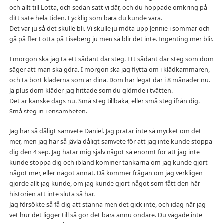
och allt till Lotta, och sedan satt vi där, och du hoppade omkring på
ditt säte hela tiden. Lycklig som bara du kunde vara.
Det var ju så det skulle bli. Vi skulle ju möta upp Jennie i sommar och
gå på fler Lotta på Liseberg ju men så blir det inte. Ingenting mer blir.
I morgon ska jag ta ett sådant där steg. Ett sådant där steg som dom
säger att man ska göra. I morgon ska jag flytta om i klädkammaren,
och ta bort kläderna som är dina. Dom har legat där i 8 månader nu.
Ja plus dom kläder jag hittade som du glömde i tvätten.
Det är kanske dags nu. Små steg tillbaka, eller små steg ifrån dig.
Små steg in i ensamheten.
Jag har så dåligt samvete Daniel. Jag pratar inte så mycket om det
mer, men jag har så jävla dåligt samvete för att jag inte kunde stoppa
dig den 4 sep. Jag hatar mig själv något så enormt för att jag inte
kunde stoppa dig och ibland kommer tankarna om jag kunde gjort
något mer, eller något annat. Då kommer frågan om jag verkligen
gjorde allt jag kunde, om jag kunde gjort något som fått den här
historien att inte sluta så här.
Jag försökte så få dig att stanna men det gick inte, och idag när jag
vet hur det ligger till så gör det bara ännu ondare. Du vågade inte