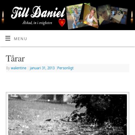
MENU
Tårar
By
walentine
|
januari 31, 2013
|
Personligt