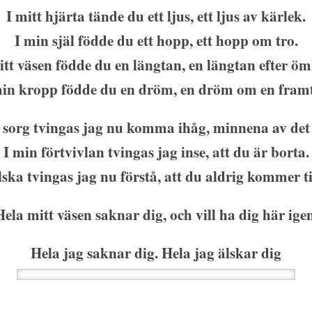
I mitt hjärta tände du ett ljus, ett ljus av kärlek.
I min själ födde du ett hopp, ett hopp om tro.
itt väsen födde du en längtan, en längtan efter öm
min kropp födde du en dröm, en dröm om en framt
 sorg tvingas jag nu komma ihåg, minnena av det
I min förtvivlan tvingas jag inse, att du är borta.
lska tvingas jag nu förstå, att du aldrig kommer t
Hela mitt väsen saknar dig, och vill ha dig här igen
Hela jag saknar dig. Hela jag älskar dig