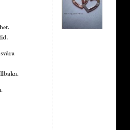
het.
id.
 svåra
illbaka.
.