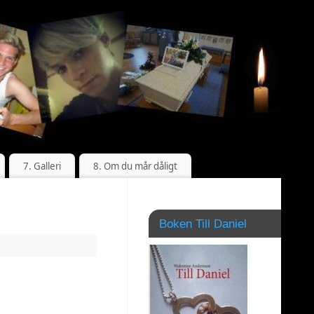
7. Galleri
8. Om du mår dåligt
Boken Till Daniel