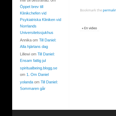
inte bli bestraffad.
om
Öppet brev till
Bookmark the
permali
Klinikchefen vid
Psykiatriska Kliniken vid
Norrlands
«
En video
Universitetssjukhus
Annika
om
Till Daniel:
Alla hjärtans dag
Lillewi
om
Till Daniel:
Ensam fattig jul
spiritualbeing.blogg.se
om
1. Om Daniel
yolanda
om
Till Daniel:
Sommaren går