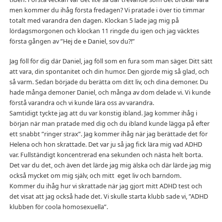
men kommer du ihåg första fredagen? Vi pratade i över tio timmar
totalt med varandra den dagen. Klockan 5 lade jag mig på
lördagsmorgonen och klockan 11 ringde du igen och jag väcktes
första gången av ”Hej de e Daniel, sov du?!”
Jag föll för dig där Daniel, jag föll som en fura som man säger. Ditt sätt
att vara, din spontanitet och din humor. Den gjorde mig så glad, och
så varm. Sedan började du berätta om ditt liv, och dina demoner. Du
hade många demoner Daniel, och många av dom delade vi. Vi kunde
förstå varandra och vi kunde lära oss av varandra.
Samtidigt tyckte jag att du var konstig ibland. Jag kommer ihåg i
början när man pratade med dig och du ibland kunde lägga på efter
ett snabbt ”ringer strax”. Jag kommer ihåg när jag berättade det för
Helena och hon skrattade. Det var ju så jag fick lära mig vad ADHD
var. Fullständigt koncentrerad ena sekunden och nästa helt borta.
Det var du det, och även det lärde jag mig älska och där lärde jag mig
också mycket om mig själv, och mitt eget liv och barndom.
Kommer du ihåg hur vi skrattade när jag gjort mitt ADHD test och
det visat att jag också hade det. Vi skulle starta klubb sade vi, ”ADHD
klubben för coola homosexuella”.