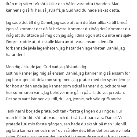
ifrån mig sitter två söta killar och håller varandra i handen. Man
känner sig så fri här, så jävla fri. Ja Gud vad du hade älskat detta.
Jag sade det till dig Daniel, jag sade att om du åker tillbaka till Umeå
igen så kommer det gå åt helvete. Kommer du ihåg det? Kommer du
ihåg att du tittade på mig och jag såg i dina ögon att du inte ens själv
längre trodde att du skulle klara av att vara ensam i den där
förbannade jävla lägenheten. Jag hatar den lägenheten Daniel, jag
hatar den!
Men dig älskade jag, Gud vad jag älskade dig.
Just nu känner jag mig så ensam Daniel. Jag känner mig så ensam för
jag har ingen att dela min sorg med. Jag pratar med din syster Jennie
för hon är den enda jag känner som också känner dig, och som vet
hur sommaren varit. Jag behöver inte gå in på allt, du vet ju redan.
Det som varit känner vi ju till, du, jag, Jennie, och väldigt få andra.
Tänk när vi började prata, och tänk första gången du ringde. Hur
man föll för ditt sätt att vara, och ditt sätt att bara vara Daniel. Vi
pratade i 30 min första gången, sen hade du skrivit på msn ”Dig vill
jag lära känna mer och mer” och så blev det. Efter det pratade vi hela
tiden. Första veckan var det lite så där trevande som det brukar vara