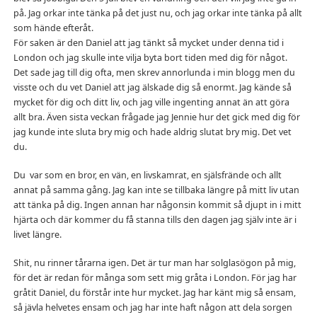
på. Jag orkar inte tänka på det just nu, och jag orkar inte tänka på allt
som hände efteråt.
För saken är den Daniel att jag tänkt så mycket under denna tid i
London och jag skulle inte vilja byta bort tiden med dig för något.
Det sade jag till dig ofta, men skrev annorlunda i min blogg men du
visste och du vet Daniel att jag älskade dig så enormt. Jag kände så
mycket för dig och ditt liv, och jag ville ingenting annat än att göra
allt bra. Även sista veckan frågade jag Jennie hur det gick med dig för
jag kunde inte sluta bry mig och hade aldrig slutat bry mig. Det vet
du.
Du var som en bror, en vän, en livskamrat, en själsfrände och allt
annat på samma gång. Jag kan inte se tillbaka längre på mitt liv utan
att tänka på dig. Ingen annan har någonsin kommit så djupt in i mitt
hjärta och där kommer du få stanna tills den dagen jag själv inte är i
livet längre.
Shit, nu rinner tårarna igen. Det är tur man har solglasögon på mig,
för det är redan för många som sett mig gråta i London. För jag har
gråtit Daniel, du förstår inte hur mycket. Jag har känt mig så ensam,
så jävla helvetes ensam och jag har inte haft någon att dela sorgen