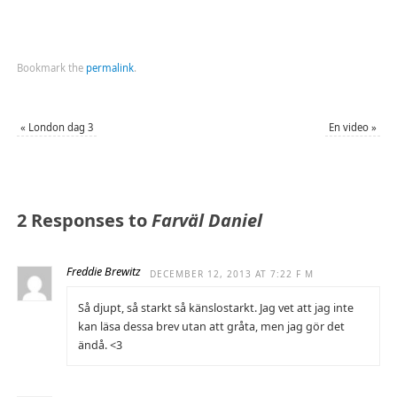
Bookmark the
permalink
.
«
London dag 3
En video
»
2 Responses to
Farväl Daniel
Freddie Brewitz
DECEMBER 12, 2013 AT 7:22 F M
Så djupt, så starkt så känslostarkt. Jag vet att jag inte
kan läsa dessa brev utan att gråta, men jag gör det
ändå. <3