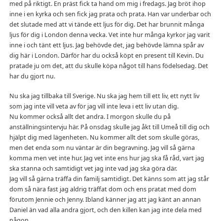
med på riktigt. En präst fick ta hand om mig i fredags. Jag bröt ihop
inne i en kyrka och sen fick jag prata och prata. Han var underbar och
det slutade med att vi tände ett ljus för dig. Det har brunnit många
ljus för dig i London denna vecka. Vet inte hur många kyrkor jag varit
inne i och tänt ett ljus. Jag behövde det, jag behövde lämna spår av
dig här i London. Därför har du också köpt en present till Kevin. Du
pratade ju om det, att du skulle köpa något till hans födelsedag. Det
har du gjort nu.
Nu ska jag tillbaka till Sverige. Nu ska jag hem till ett liv, ett nytt liv
som jag inte vill veta av för jag vill inte leva i ett liv utan dig.
Nu kommer också allt det andra. I morgon skulle du på
anställningsintervju här. På onsdag skulle jag åkt till Umeå till dig och
hjälpt dig med lägenheten. Nu kommer allt det som skulle göras,
men det enda som nu väntar är din begravning. Jag vill så gärna
komma men vet inte hur. Jag vet inte ens hur jag ska få råd, vart jag
ska stanna och samtidigt vet jag inte vad jag ska göra där.
Jag vill så gärna träffa din familj samtidigt. Det känns som att jag står
dom så nära fast jag aldrig träffat dom och ens pratat med dom
förutom Jennie och Jenny. Ibland känner jag att jag känt an annan
Daniel än vad alla andra gjort, och den killen kan jag inte dela med
någon.