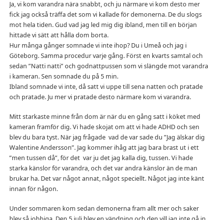
Ja, vi kom varandra nära snabbt, och ju närmare vi kom desto mer
fick jag också träffa det som vi kallade för demonerna. De du slogs
mot hela tiden. Gud vad jag led mig dig ibland, men till en början
hittade vi sätt att hålla dom borta.
Hur många gånger somnade vi inte ihop? Du i Umeå och jag i
Göteborg. Samma procedur varje gång. Först en kvarts samtal och
sedan ”Natti natti” och godnattpussen som vi slängde mot varandra
i kameran. Sen somnade du på 5 min.
Ibland somnade vi inte, då satt vi uppe till sena natten och pratade
och pratade. Ju mer vi pratade desto närmare kom vi varandra.
Mitt starkaste minne från dom är när du en gång satt i köket med
kameran framför dig. Vi hade skojat om att vi hade ADHD och sen
blev du bara tyst. När jag frågade vad de var sade du ”Jag älskar dig
Walentine Andersson”. Jag kommer ihåg att jag bara brast ut i ett
”men tussen då”, för det var ju det jag kalla dig, tussen. Vi hade
starka känslor för varandra, och det var andra känslor än de man
brukar ha. Det var något annat, något speciellt. Något jag inte känt
innan för någon.
Under sommaren kom sedan demonerna fram allt mer och saker
blev så jobbiga. Den 5 juli blev en vändning och den vill jag inte gå in