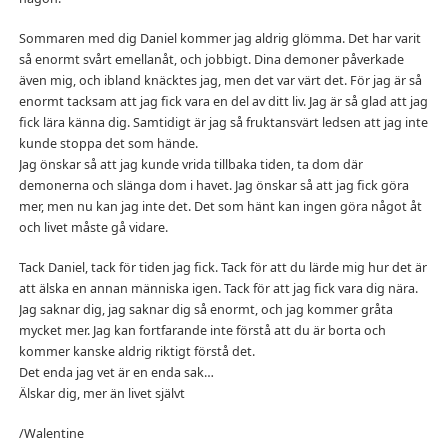
Sommaren med dig Daniel kommer jag aldrig glömma. Det har varit
så enormt svårt emellanåt, och jobbigt. Dina demoner påverkade
även mig, och ibland knäcktes jag, men det var värt det. För jag är så
enormt tacksam att jag fick vara en del av ditt liv. Jag är så glad att jag
fick lära känna dig. Samtidigt är jag så fruktansvärt ledsen att jag inte
kunde stoppa det som hände.
Jag önskar så att jag kunde vrida tillbaka tiden, ta dom där
demonerna och slänga dom i havet. Jag önskar så att jag fick göra
mer, men nu kan jag inte det. Det som hänt kan ingen göra något åt
och livet måste gå vidare.
Tack Daniel, tack för tiden jag fick. Tack för att du lärde mig hur det är
att älska en annan människa igen. Tack för att jag fick vara dig nära.
Jag saknar dig, jag saknar dig så enormt, och jag kommer gråta
mycket mer. Jag kan fortfarande inte förstå att du är borta och
kommer kanske aldrig riktigt förstå det.
Det enda jag vet är en enda sak…
Älskar dig, mer än livet självt
/Walentine